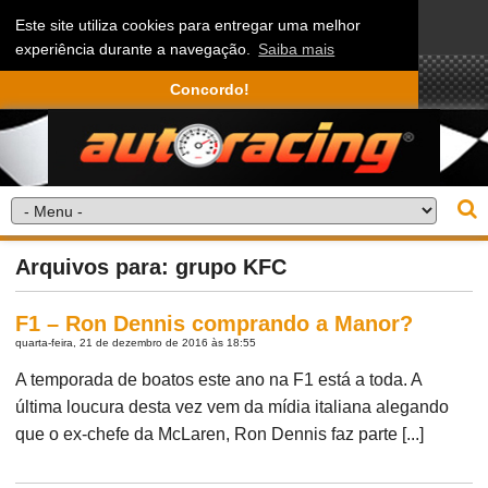
Este site utiliza cookies para entregar uma melhor
experiência durante a navegação.
Saiba mais
Concordo!
Arquivos para: grupo KFC
F1 – Ron Dennis comprando a Manor?
quarta-feira, 21 de dezembro de 2016 às 18:55
A temporada de boatos este ano na F1 está a toda. A
última loucura desta vez vem da mídia italiana alegando
que o ex-chefe da McLaren, Ron Dennis faz parte [...]