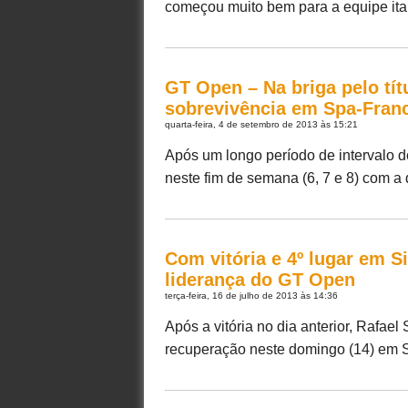
começou muito bem para a equipe itali
GT Open – Na briga pelo tít
sobrevivência em Spa-Fra
quarta-feira, 4 de setembro de 2013 às 15:21
Após um longo período de intervalo de
neste fim de semana (6, 7 e 8) com a di
Com vitória e 4º lugar em S
liderança do GT Open
terça-feira, 16 de julho de 2013 às 14:36
Após a vitória no dia anterior, Rafae
recuperação neste domingo (14) em Sil