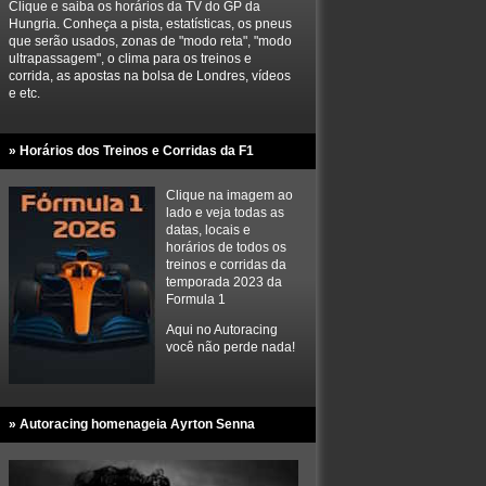
Clique e saiba os horários da TV do GP da
Hungria. Conheça a pista, estatísticas, os pneus
que serão usados, zonas de "modo reta", "modo
ultrapassagem", o clima para os treinos e
corrida, as apostas na bolsa de Londres, vídeos
e etc.
» Horários dos Treinos e Corridas da F1
Clique na imagem ao
lado e veja todas as
datas, locais e
horários de todos os
treinos e corridas da
temporada 2023 da
Formula 1
Aqui no Autoracing
você não perde nada!
» Autoracing homenageia Ayrton Senna