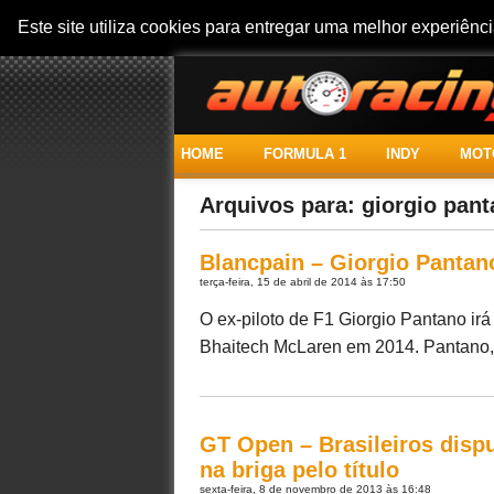
Este site utiliza cookies para entregar uma melhor experiên
HOME
FORMULA 1
INDY
MOT
Arquivos para: giorgio pan
Blancpain – Giorgio Panta
terça-feira, 15 de abril de 2014 às 17:50
O ex-piloto de F1 Giorgio Pantano irá
Bhaitech McLaren em 2014. Pantano, 
GT Open – Brasileiros disp
na briga pelo título
sexta-feira, 8 de novembro de 2013 às 16:48