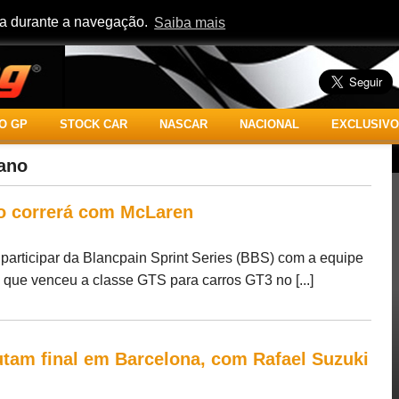
cia durante a navegação.
Saiba mais
O GP
STOCK CAR
NASCAR
NACIONAL
EXCLUSIVO
tano
no correrá com McLaren
 participar da Blancpain Sprint Series (BBS) com a equipe
que venceu a classe GTS para carros GT3 no [...]
utam final em Barcelona, com Rafael Suzuki