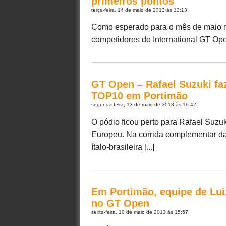
primeiros pontos
terça-feira, 14 de maio de 2013 às 13:13
Como esperado para o mês de maio na
competidores do International GT Open
GT Open – Rafael Suzuki fa
TOP10 em Portimão
segunda-feira, 13 de maio de 2013 às 16:42
O pódio ficou perto para Rafael Suzu
Europeu. Na corrida complementar da
ítalo-brasileira [...]
Em Portimão, equipe de Lui
no GT Open
sexta-feira, 10 de maio de 2013 às 15:57