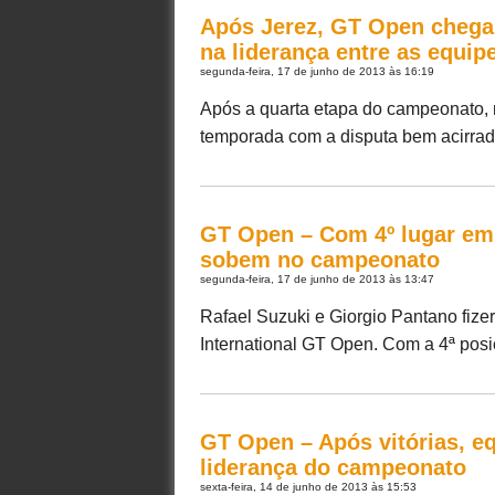
Após Jerez, GT Open chega
na liderança entre as equip
segunda-feira, 17 de junho de 2013 às 16:19
Após a quarta etapa do campeonato, 
temporada com a disputa bem acirrada 
GT Open – Com 4º lugar em 
sobem no campeonato
segunda-feira, 17 de junho de 2013 às 13:47
Rafael Suzuki e Giorgio Pantano fize
International GT Open. Com a 4ª posiç
GT Open – Após vitórias, eq
liderança do campeonato
sexta-feira, 14 de junho de 2013 às 15:53