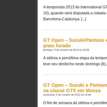
A temporada 2013 do International G
10), quando será disputada a rodada d
Barcelona-Catalunya. [...]
GT Open – Suzuki/Pantano e
pneu furado
domingo, 6 de outubro de 2013 às 18:38
A sétima e penúltima etapa da tempo
teve seu desfecho neste domingo (6), 
GT Open – Suzuki e Pantano
na classe GTS em Monza
sexta-feira, 4 de outubro de 2013 às 15:46
O fim de semana da sétima e penúlti