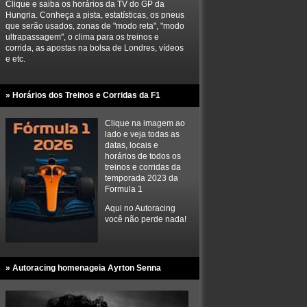
Clique e saiba os horários da TV do GP da
Hungria. Conheça a pista, estatísticas, os pneus
que serão usados, zonas de "modo reta", "modo
ultrapassagem", o clima para os treinos e
corrida, as apostas na bolsa de Londres, vídeos
e etc.
» Horários dos Treinos e Corridas da F1
Clique na imagem ao
lado e veja todas as
datas, locais e
horários de todos os
treinos e corridas da
temporada 2023 da
Formula 1
Aqui no Autoracing
você não perde nada!
» Autoracing homenageia Ayrton Senna