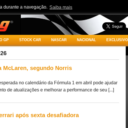
cia durante a navegação.
Saiba mais
O GP
STOCK CAR
NASCAR
NACIONAL
EXCLUSIVO
026
 a McLaren, segundo Norris
esperada no calendário da Fórmula 1 em abril pode ajudar
to de atualizações e melhorar a performance de seu [...]
rrari após sexta desafiadora