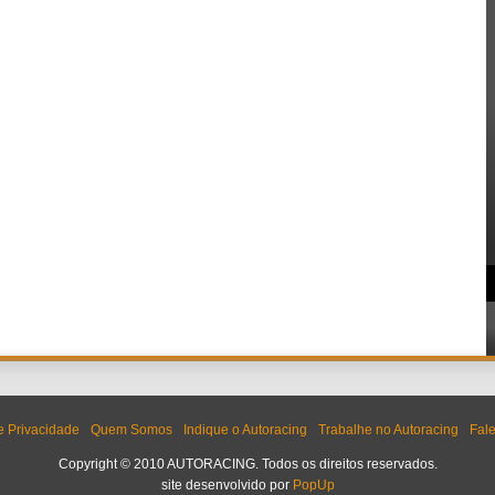
de Privacidade
Quem Somos
Indique o Autoracing
Trabalhe no Autoracing
Fal
Copyright © 2010 AUTORACING. Todos os direitos reservados.
site desenvolvido por
PopUp