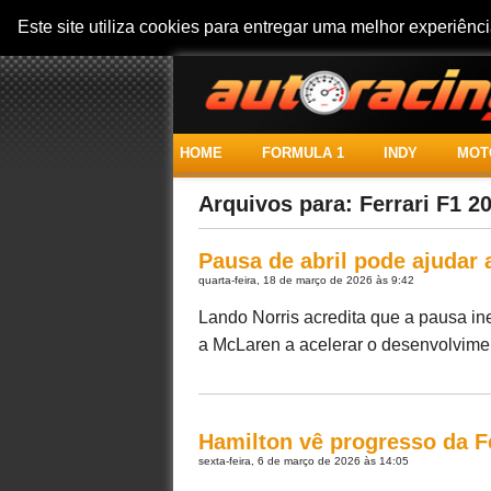
Este site utiliza cookies para entregar uma melhor experiên
HOME
FORMULA 1
INDY
MOT
Arquivos para: Ferrari F1 2
Pausa de abril pode ajudar
quarta-feira, 18 de março de 2026 às 9:42
Lando Norris acredita que a pausa in
a McLaren a acelerar o desenvolvimen
Hamilton vê progresso da Fe
sexta-feira, 6 de março de 2026 às 14:05