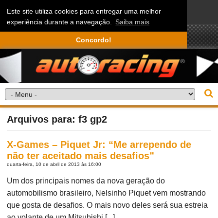
Este site utiliza cookies para entregar uma melhor
experiência durante a navegação.
Saiba mais
Concordo!
Arquivos para: f3 gp2
X-Games – Piquet Jr: “Me arrependo de
não ter aceitado mais desafios”
quarta-feira, 10 de abril de 2013 às 16:00
Um dos principais nomes da nova geração do
automobilismo brasileiro, Nelsinho Piquet vem mostrando
que gosta de desafios. O mais novo deles será sua estreia
ao volante de um Mitsubishi [...]