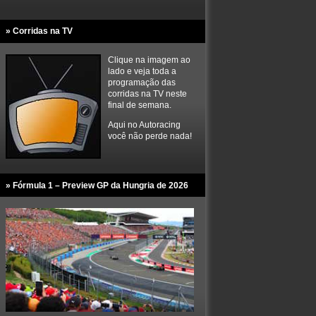
» Corridas na TV
Clique na imagem ao
lado e veja toda a
programação das
corridas na TV neste
final de semana.
Aqui no Autoracing
você não perde nada!
» Fórmula 1 – Preview GP da Hungria de 2026