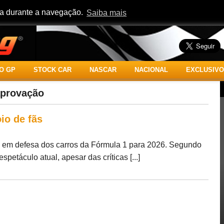
cia durante a navegação.
Saiba mais
O GP
STOCK CAR
NASCAR
NACIONAL
EXCLUSIVO
aprovação
io de fãs
iu em defesa dos carros da Fórmula 1 para 2026. Segundo
petáculo atual, apesar das críticas [...]