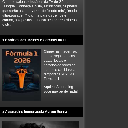
Clique e saiba os horários da TV do GP da
Hungria. Conheça a pista, estatísticas, os pneus
que serão usados, zonas de "modo reta", "modo
ultrapassagem", o clima para os treinos e
corrida, as apostas na bolsa de Londres, vídeos
e etc.
» Horários dos Treinos e Corridas da F1
Clique na imagem ao
lado e veja todas as
datas, locais e
horários de todos os
treinos e corridas da
temporada 2023 da
Formula 1
Aqui no Autoracing
você não perde nada!
» Autoracing homenageia Ayrton Senna