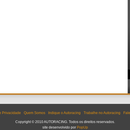
de Privacidade
Quem Somos
Indique o Autoracing
Trabalhe no Autoracing
Fal
Copyright © 2010 AUTORACING. Todos os direitos reservados.
site desenvolvido por
PopUp