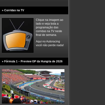
» Corridas na TV
Clique na imagem ao
lado e veja toda a
programação das
corridas na TV neste
final de semana.
Aqui no Autoracing
você não perde nada!
» Fórmula 1 – Preview GP da Hungria de 2026