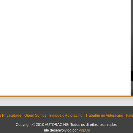
de Privacidade
Quem Somos
Indique o Autoracing
Trabalhe no Autoracing
Fal
Copyright © 2010 AUTORACING. Todos os direitos reservados.
site desenvolvido por
PopUp