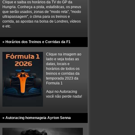
Clique e saiba os horários da TV do GP da
Hungria. Conheça a pista, estatísticas, os pneus
que serão usados, zonas de "modo reta", "modo
ultrapassagem", o clima para os treinos e
corrida, as apostas na bolsa de Londres, vídeos
e etc.
» Horários dos Treinos e Corridas da F1
Clique na imagem ao
lado e veja todas as
datas, locais e
horários de todos os
treinos e corridas da
temporada 2023 da
Formula 1
Aqui no Autoracing
você não perde nada!
» Autoracing homenageia Ayrton Senna