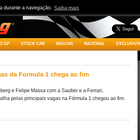
cia durante a navegação.
Saiba mais
O GP
STOCK CAR
NASCAR
NACIONAL
EXCLUSIVO
gas da Formula 1 chega ao fim
berg e Felipe Massa com a Sauber e a Ferrari,
talha pelas principais vagas na Fórmula 1 chegou ao fim.