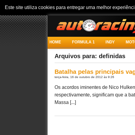
Este site utiliza cookies para entregar uma melhor experiên
HOME
FORMULA 1
INDY
MOT
Arquivos para: definidas
Batalha pelas principais va
terça-feira, 16 de outubro de 2012 às 9:26
Os acordos iminentes de Nico Hulken
respectivamente, significam que a ba
Massa [...]