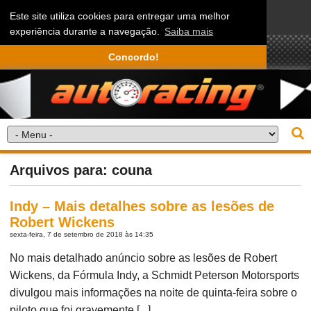
Este site utiliza cookies para entregar uma melhor
experiência durante a navegação.
Saiba mais
Concordo!
Arquivos para: couna
Indy – Mais detalhes sobre as lesões de
Robert Wickens
sexta-feira, 7 de setembro de 2018 às 14:35
No mais detalhado anúncio sobre as lesões de Robert
Wickens, da Fórmula Indy, a Schmidt Peterson Motorsports
divulgou mais informações na noite de quinta-feira sobre o
piloto que foi gravemente [...]