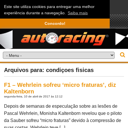
Este site utiliza cookies para entregar uma melhor
experiência durante a navegação.
Saiba mais
Concordo!
Arquivos para: condiçoes fisicas
F1 – Wehrlein sofreu ‘micro fraturas’, diz
Kaltenborn
segunda-feira, 10 de abril de 2017 às 12:12
Depois de semanas de especulação sobre as lesões de
Pascal Wehrlein, Monisha Kaltenborn revelou que o piloto
da Sauber sofreu “micro fraturas” devido à compressão de
suas costas. Wehrlein teve [...]