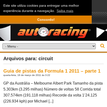
Este site utiliza cookies para entregar uma melhor
experiência durante a navegação.
Saiba mais
Concordo!
Arquivos para: circuit
Guia de pistas da Formula 1 2011 – parte 1
quarta-feira, 16 de março de 2011 às 3:22
GP da Austrália – Melbourne Albert Park Tamanho da pista
5.303km (3.295 milhas) Número de voltas 58 Corrida total
307.574km (191.118 milhas) Recorde da volta 1’24.125
(226.934 kph) por Michael [...]