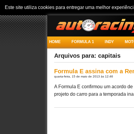
Este site utiliza cookies para entregar uma melhor experiên
HOME
FORMULA 1
INDY
MOT
Arquivos para: capitais
Formula E assina com a Ren
quarta-feira, 15 de maio de 2013 às 12:46
A Formula E confirmou um acordo de 
projeto do carro para a temporada inau