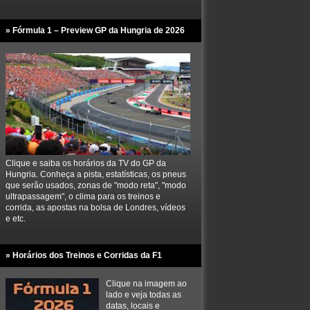
» Fórmula 1 – Preview GP da Hungria de 2026
Clique e saiba os horários da TV do GP da
Hungria. Conheça a pista, estatísticas, os pneus
que serão usados, zonas de "modo reta", "modo
ultrapassagem", o clima para os treinos e
corrida, as apostas na bolsa de Londres, vídeos
e etc.
» Horários dos Treinos e Corridas da F1
Clique na imagem ao
lado e veja todas as
datas, locais e