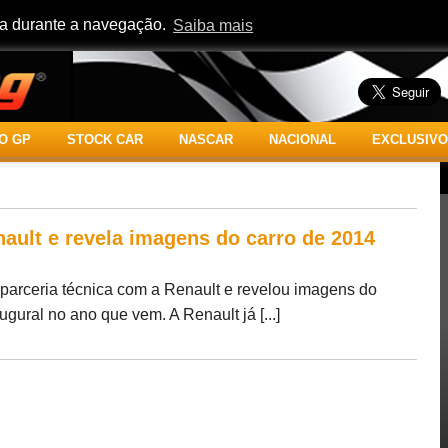
cia durante a navegação.
Saiba mais
O GP
STOCK CAR
NASCAR
NACIONAL
EXCLUSIVO
ault e revela imagens do carro de 2014
parceria técnica com a Renault e revelou imagens do
gural no ano que vem. A Renault já [...]