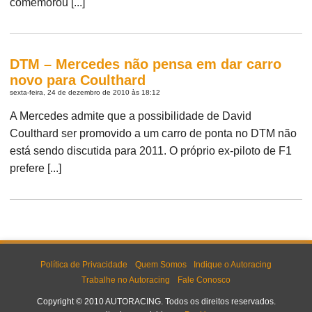
comemorou [...]
DTM – Mercedes não pensa em dar carro
novo para Coulthard
sexta-feira, 24 de dezembro de 2010 às 18:12
A Mercedes admite que a possibilidade de David
Coulthard ser promovido a um carro de ponta no DTM não
está sendo discutida para 2011. O próprio ex-piloto de F1
prefere [...]
Política de Privacidade
Quem Somos
Indique o Autoracing
Trabalhe no Autoracing
Fale Conosco
Copyright © 2010 AUTORACING. Todos os direitos reservados.