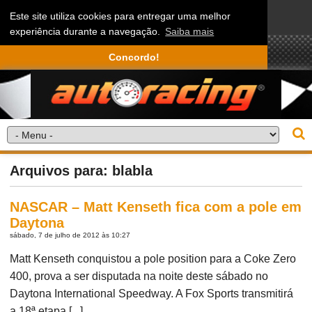
Este site utiliza cookies para entregar uma melhor
experiência durante a navegação.
Saiba mais
Concordo!
Arquivos para: blabla
NASCAR – Matt Kenseth fica com a pole em
Daytona
sábado, 7 de julho de 2012 às 10:27
Matt Kenseth conquistou a pole position para a Coke Zero
400, prova a ser disputada na noite deste sábado no
Daytona International Speedway. A Fox Sports transmitirá
a 18ª etapa [...]