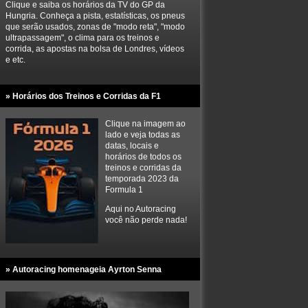
Clique e saiba os horários da TV do GP da
Hungria. Conheça a pista, estatísticas, os pneus
que serão usados, zonas de "modo reta", "modo
ultrapassagem", o clima para os treinos e
corrida, as apostas na bolsa de Londres, vídeos
e etc.
» Horários dos Treinos e Corridas da F1
Clique na imagem ao
lado e veja todas as
datas, locais e
horários de todos os
treinos e corridas da
temporada 2023 da
Formula 1
Aqui no Autoracing
você não perde nada!
» Autoracing homenageia Ayrton Senna