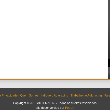
de Privacidade
Quem Somos
Indique o Autoracing
Trabalhe no Autoracing
Fal
Copyright © 2010 AUTORACING. Todos os direitos reservados.
site desenvolvido por
PopUp