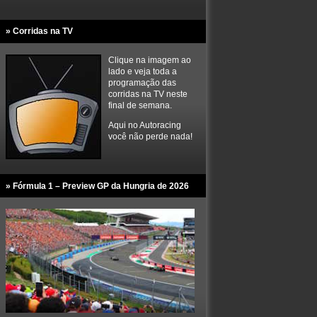
» Corridas na TV
Clique na imagem ao
lado e veja toda a
programação das
corridas na TV neste
final de semana.
Aqui no Autoracing
você não perde nada!
» Fórmula 1 – Preview GP da Hungria de 2026