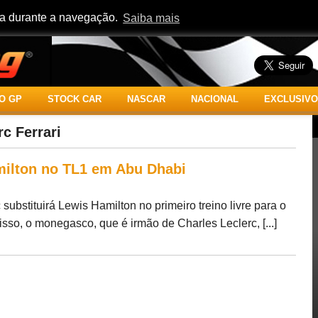
cia durante a navegação.
Saiba mais
O GP
STOCK CAR
NASCAR
NACIONAL
EXCLUSIVO
c Ferrari
amilton no TL1 em Abu Dhabi
 substituirá Lewis Hamilton no primeiro treino livre para o
so, o monegasco, que é irmão de Charles Leclerc, [...]