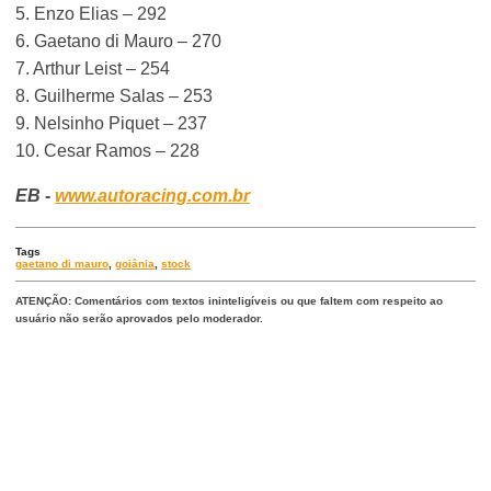
5. Enzo Elias – 292
6. Gaetano di Mauro – 270
7. Arthur Leist – 254
8. Guilherme Salas – 253
9. Nelsinho Piquet – 237
10. Cesar Ramos – 228
EB -
www.autoracing.com.br
Tags
gaetano di mauro
,
goiânia
,
stock
ATENÇÃO: Comentários com textos ininteligíveis ou que faltem com respeito ao
usuário não serão aprovados pelo moderador.