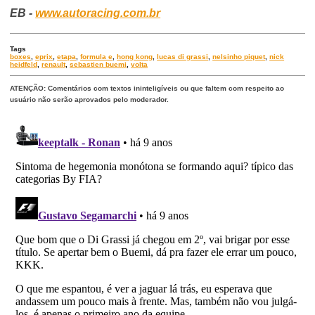
EB -
www.autoracing.com.br
Tags
boxes
,
eprix
,
etapa
,
formula e
,
hong kong
,
lucas di grassi
,
nelsinho piquet
,
nick
heidfeld
,
renault
,
sebastien buemi
,
volta
ATENÇÃO: Comentários com textos ininteligíveis ou que faltem com respeito ao
usuário não serão aprovados pelo moderador.