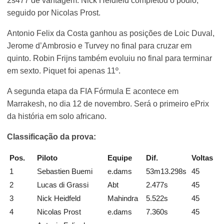
2s477 de vantagem. Nick Heidfeld completou o pódio,
seguido por Nicolas Prost.
Antonio Felix da Costa ganhou as posições de Loic Duval,
Jerome d’Ambrosio e Turvey no final para cruzar em
quinto. Robin Frijns também evoluiu no final para terminar
em sexto. Piquet foi apenas 11º.
A segunda etapa da FIA Fórmula E acontece em
Marrakesh, no dia 12 de novembro. Será o primeiro ePrix
da história em solo africano.
Classificação da prova:
Pos.
Piloto
Equipe
Dif.
Voltas
1
Sebastien Buemi
e.dams
53m13.298s
45
2
Lucas di Grassi
Abt
2.477s
45
3
Nick Heidfeld
Mahindra
5.522s
45
4
Nicolas Prost
e.dams
7.360s
45