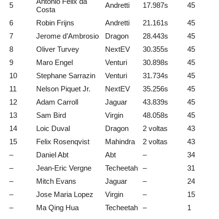
Antonio Felix da
5
Andretti
17.987s
45
Costa
6
Robin Frijns
Andretti
21.161s
45
7
Jerome d’Ambrosio
Dragon
28.443s
45
8
Oliver Turvey
NextEV
30.355s
45
9
Maro Engel
Venturi
30.898s
45
10
Stephane Sarrazin
Venturi
31.734s
45
11
Nelson Piquet Jr.
NextEV
35.256s
45
12
Adam Carroll
Jaguar
43.839s
45
13
Sam Bird
Virgin
48.058s
45
14
Loic Duval
Dragon
2 voltas
43
15
Felix Rosenqvist
Mahindra
2 voltas
43
–
Daniel Abt
Abt
–
34
–
Jean-Eric Vergne
Techeetah
–
31
–
Mitch Evans
Jaguar
–
24
–
Jose Maria Lopez
Virgin
–
15
–
Ma Qing Hua
Techeetah
–
1