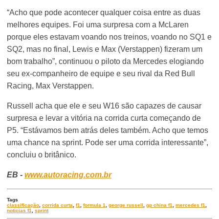
“Acho que pode acontecer qualquer coisa entre as duas
melhores equipes. Foi uma surpresa com a McLaren
porque eles estavam voando nos treinos, voando no SQ1 e
SQ2, mas no final, Lewis e Max (Verstappen) fizeram um
bom trabalho”, continuou o piloto da Mercedes elogiando
seu ex-companheiro de equipe e seu rival da Red Bull
Racing, Max Verstappen.
Russell acha que ele e seu W16 são capazes de causar
surpresa e levar a vitória na corrida curta começando de
P5. “Estávamos bem atrás deles também. Acho que temos
uma chance na sprint. Pode ser uma corrida interessante”,
concluiu o britânico.
EB -
www.autoracing.com.br
Tags
classificação
,
corrida curta
,
f1
,
formula 1
,
george russell
,
gp china f1
,
mercedes f1
,
noticias f1
,
sprint