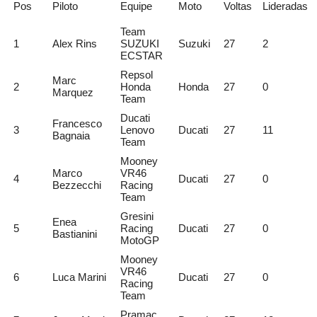
Pos
Piloto
Equipe
Moto
Voltas
Lideradas
Team
1
Alex Rins
SUZUKI
Suzuki
27
2
ECSTAR
Repsol
Marc
2
Honda
Honda
27
0
Marquez
Team
Ducati
Francesco
3
Lenovo
Ducati
27
11
Bagnaia
Team
Mooney
Marco
VR46
4
Ducati
27
0
Bezzecchi
Racing
Team
Gresini
Enea
5
Racing
Ducati
27
0
Bastianini
MotoGP
Mooney
VR46
6
Luca Marini
Ducati
27
0
Racing
Team
Pramac