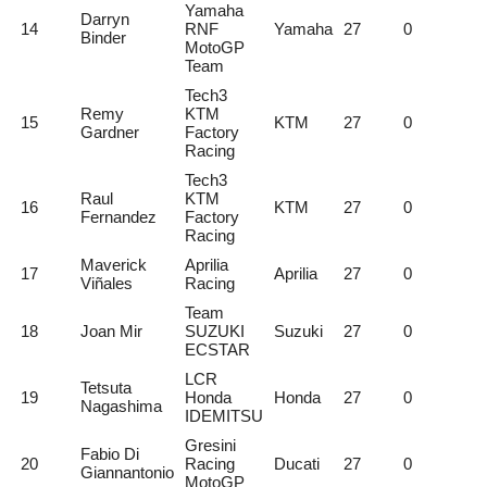
Yamaha
Darryn
14
RNF
Yamaha
27
0
Binder
MotoGP
Team
Tech3
Remy
KTM
15
KTM
27
0
Gardner
Factory
Racing
Tech3
Raul
KTM
16
KTM
27
0
Fernandez
Factory
Racing
Maverick
Aprilia
17
Aprilia
27
0
Viñales
Racing
Team
18
Joan Mir
SUZUKI
Suzuki
27
0
ECSTAR
LCR
Tetsuta
19
Honda
Honda
27
0
Nagashima
IDEMITSU
Gresini
Fabio Di
20
Racing
Ducati
27
0
Giannantonio
MotoGP