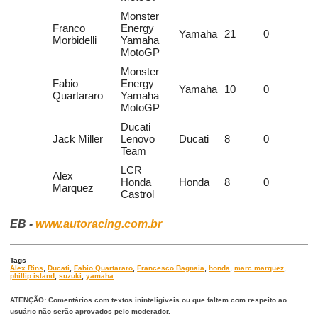
Monster
Franco
Energy
Yamaha
21
0
Morbidelli
Yamaha
MotoGP
Monster
Fabio
Energy
Yamaha
10
0
Quartararo
Yamaha
MotoGP
Ducati
Jack Miller
Lenovo
Ducati
8
0
Team
LCR
Alex
Honda
Honda
8
0
Marquez
Castrol
EB -
www.autoracing.com.br
Tags
Alex Rins
,
Ducati
,
Fabio Quartararo
,
Francesco Bagnaia
,
honda
,
marc marquez
,
phillip island
,
suzuki
,
yamaha
ATENÇÃO: Comentários com textos ininteligíveis ou que faltem com respeito ao
usuário não serão aprovados pelo moderador.