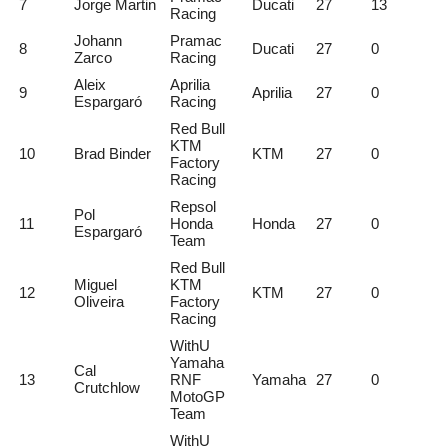
7
Jorge Martin
Ducati
27
13
Racing
Johann
Pramac
8
Ducati
27
0
Zarco
Racing
Aleix
Aprilia
9
Aprilia
27
0
Espargaró
Racing
Red Bull
KTM
10
Brad Binder
KTM
27
0
Factory
Racing
Repsol
Pol
11
Honda
Honda
27
0
Espargaró
Team
Red Bull
Miguel
KTM
12
KTM
27
0
Oliveira
Factory
Racing
WithU
Yamaha
Cal
13
RNF
Yamaha
27
0
Crutchlow
MotoGP
Team
WithU