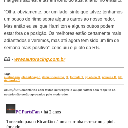
margens são estreitas em torno do australiano, no entanto.
“Olha, obviamente, por um lado, sinto que talvez tenhamos
um pouco de ritmo sobre alguns carros ao nosso redor.
Mas então eu sei que Hamilton e alguns outros podem
estar fora de posição. Os melhores estão certamente mais
adiantados e veremos, mas até agora tem sido um fim de
semana mais positivo”, concluiu o piloto da RB.
EB -
www.autoracing.com.br
Tags
australiano
,
classificação
,
daniel ricciardo
,
f1
,
formula 1
,
gp china f1
,
noticias f1
,
RB
,
ricciardo f1
ATENÇÃO: Comentários com textos ininteligíveis ou que faltem com respeito ao
usuário não serão aprovados pelo moderador.