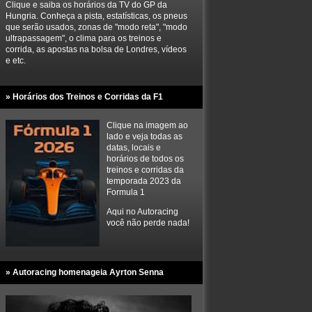
Clique e saiba os horários da TV do GP da
Hungria. Conheça a pista, estatísticas, os pneus
que serão usados, zonas de "modo reta", "modo
ultrapassagem", o clima para os treinos e
corrida, as apostas na bolsa de Londres, vídeos
e etc.
» Horários dos Treinos e Corridas da F1
Clique na imagem ao
lado e veja todas as
datas, locais e
horários de todos os
treinos e corridas da
temporada 2023 da
Formula 1
Aqui no Autoracing
você não perde nada!
» Autoracing homenageia Ayrton Senna