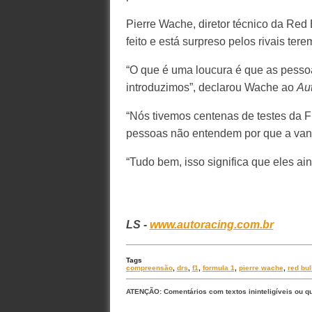
Pierre Wache, diretor técnico da Red
feito e está surpreso pelos rivais te
“O que é uma loucura é que as pesso
introduzimos”, declarou Wache ao
Au
“Nós tivemos centenas de testes da F
pessoas não entendem por que a vant
“Tudo bem, isso significa que eles a
LS -
www.autoracing.com.br
Tags
compreensão
,
drs
,
f1
,
formula 1
,
pierre wache
,
red bul
ATENÇÃO: Comentários com textos ininteligíveis ou q