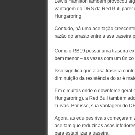
Lewis Hamilton também provocou alg
vantagem do DRS da Red Bull parece
Hungaroring.
Contudo, há uma aceitação crescente
razão do arrasto entre a asa traseira p
Como o RB19 possui uma traseira ext
bem menor – às vezes com um único e
Isso significa que a asa traseira contr
diminuição da resistência do ar é ma
Em circuitos onde o downforce geral 
Hungaroring), a Red Bull também adot
curvas. Por isso, sua vantagem do DR
Agora, as equipes rivais começaram a
aceitam que reduzir as asas inferior
para estabilizar a traseira.