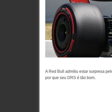
A Red Bull admitiu estar surpresa pe
por que seu DRS é tão bom.