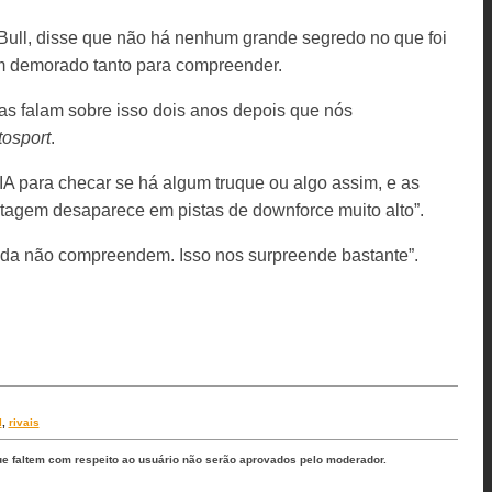
 Bull, disse que não há nenhum grande segredo no que foi
rem demorado tanto para compreender.
as falam sobre isso dois anos depois que nós
tosport
.
IA para checar se há algum truque ou algo assim, e as
agem desaparece em pistas de downforce muito alto”.
inda não compreendem. Isso nos surpreende bastante”.
l
,
rivais
ue faltem com respeito ao usuário não serão aprovados pelo moderador.