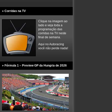
» Corridas na TV
Clique na imagem ao
lado e veja toda a
programação das
corridas na TV neste
final de semana.
Aqui no Autoracing
você não perde nada!
» Fórmula 1 – Preview GP da Hungria de 2026