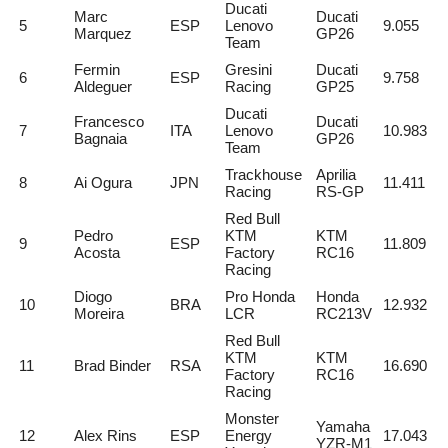
Ducati
Marc
Ducati
5
ESP
Lenovo
9.055
Marquez
GP26
Team
Fermin
Gresini
Ducati
6
ESP
9.758
Aldeguer
Racing
GP25
Ducati
Francesco
Ducati
7
ITA
Lenovo
10.983
Bagnaia
GP26
Team
Trackhouse
Aprilia
8
Ai Ogura
JPN
11.411
Racing
RS-GP
Red Bull
Pedro
KTM
KTM
9
ESP
11.809
Acosta
Factory
RC16
Racing
Diogo
Pro Honda
Honda
10
BRA
12.932
Moreira
LCR
RC213V
Red Bull
KTM
KTM
11
Brad Binder
RSA
16.690
Factory
RC16
Racing
Monster
Yamaha
12
Alex Rins
ESP
Energy
17.043
YZR-M1