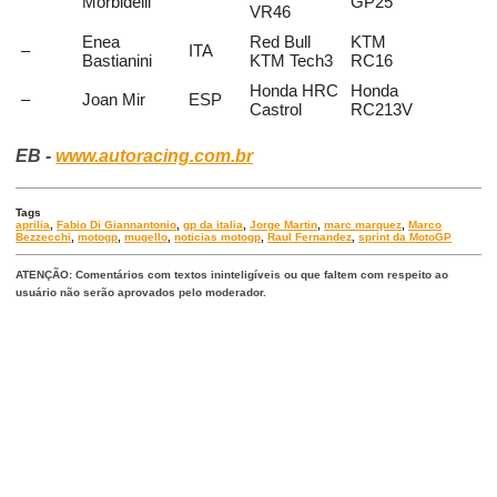
Morbidelli
GP25
VR46
Enea
Red Bull
KTM
–
ITA
Bastianini
KTM Tech3
RC16
Honda HRC
Honda
–
Joan Mir
ESP
Castrol
RC213V
EB -
www.autoracing.com.br
Tags
aprilia
,
Fabio Di Giannantonio
,
gp da italia
,
Jorge Martin
,
marc marquez
,
Marco
Bezzecchi
,
motogp
,
mugello
,
noticias motogp
,
Raul Fernandez
,
sprint da MotoGP
ATENÇÃO: Comentários com textos ininteligíveis ou que faltem com respeito ao
usuário não serão aprovados pelo moderador.