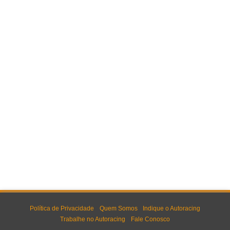
Política de Privacidade
Quem Somos
Indique o Autoracing
Trabalhe no Autoracing
Fale Conosco