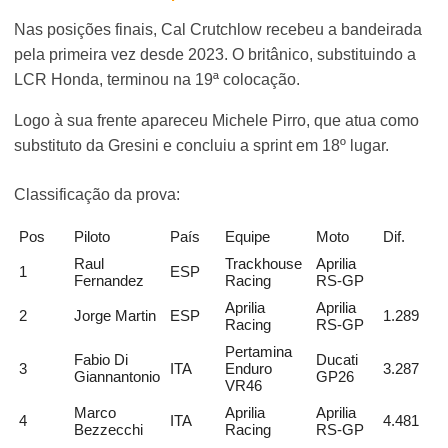
Nas posições finais, Cal Crutchlow recebeu a bandeirada
pela primeira vez desde 2023. O britânico, substituindo a
LCR Honda, terminou na 19ª colocação.
Logo à sua frente apareceu Michele Pirro, que atua como
substituto da Gresini e concluiu a sprint em 18º lugar.
Classificação da prova:
Pos
Piloto
País
Equipe
Moto
Dif.
Raul
Trackhouse
Aprilia
1
ESP
Fernandez
Racing
RS-GP
Aprilia
Aprilia
2
Jorge Martin
ESP
1.289
Racing
RS-GP
Pertamina
Fabio Di
Ducati
3
ITA
Enduro
3.287
Giannantonio
GP26
VR46
Marco
Aprilia
Aprilia
4
ITA
4.481
Bezzecchi
Racing
RS-GP