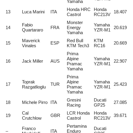
Yamaha
Honda HRC
Honda
13
Luca Marini
ITA
18.407
Castrol
RC213V
Monster
Fabio
Yamaha
14
FRA
Energy
20.619
Quartararo
YZR-M1
Yamaha
Maverick
Red Bull
KTM
15
ESP
20.669
Vinales
KTM Tech3
RC16
Prima
Alpine
Yamaha
16
Jack Miller
AUS
22.907
Pramac
YZR-M1
Yamaha
Prima
Toprak
Alpine
Yamaha
17
TUR
25.423
Razgatlioglu
Pramac
YZR-M1
Yamaha
Gresini
Ducati
18
Michele Pirro
ITA
27.085
Racing
GP25
Cal
LCR Honda
Honda
19
GBR
39.671
Crutchlow
Castrol
RC213V
Pertamina
Franco
Ducati
–
ITA
Enduro