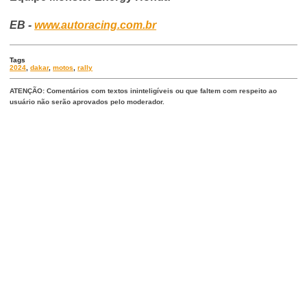
EB -
www.autoracing.com.br
Tags
2024
,
dakar
,
motos
,
rally
ATENÇÃO: Comentários com textos ininteligíveis ou que faltem com respeito ao
usuário não serão aprovados pelo moderador.