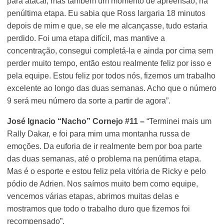
para atacar, mas também um momento de apreensão, na
penúltima etapa. Eu sabia que Ross largaria 18 minutos
depois de mim e que, se ele me alcançasse, tudo estaria
perdido. Foi uma etapa difícil, mas mantive a
concentração, consegui completá-la e ainda por cima sem
perder muito tempo, então estou realmente feliz por isso e
pela equipe. Estou feliz por todos nós, fizemos um trabalho
excelente ao longo das duas semanas. Acho que o número
9 será meu número da sorte a partir de agora”.
José Ignacio “Nacho” Cornejo #11 –
“Terminei mais um
Rally Dakar, e foi para mim uma montanha russa de
emoções. Da euforia de ir realmente bem por boa parte
das duas semanas, até o problema na penútima etapa.
Mas é o esporte e estou feliz pela vitória de Ricky e pelo
pódio de Adrien. Nos saímos muito bem como equipe,
vencemos várias etapas, abrimos muitas delas e
mostramos que todo o trabalho duro que fizemos foi
recompensado”.