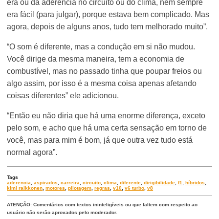
era ou da aderência no circuito ou do clima, nem sempre
era fácil (para julgar), porque estava bem complicado. Mas
agora, depois de alguns anos, tudo tem melhorado muito”.
“O som é diferente, mas a condução em si não mudou.
Você dirige da mesma maneira, tem a economia de
combustível, mas no passado tinha que poupar freios ou
algo assim, por isso é a mesma coisa apenas afetando
coisas diferentes” ele adicionou.
“Então eu não diria que há uma enorme diferença, exceto
pelo som, e acho que há uma certa sensação em torno de
você, mas para mim é bom, já que outra vez tudo está
normal agora”.
Tags
aderencia
,
aspirados
,
carreira
,
circuito
,
clima
,
diferente
,
dirigibilidade
,
f1
,
híbridos
,
kimi raikkonen
,
motores
,
pilotagem
,
regras
,
v10
,
v6 turbo
,
v8
ATENÇÃO: Comentários com textos ininteligíveis ou que faltem com respeito ao
usuário não serão aprovados pelo moderador.