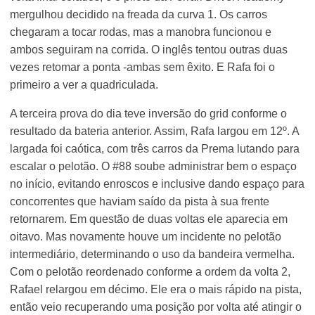
mergulhou decidido na freada da curva 1. Os carros
chegaram a tocar rodas, mas a manobra funcionou e
ambos seguiram na corrida. O inglês tentou outras duas
vezes retomar a ponta -ambas sem êxito. E Rafa foi o
primeiro a ver a quadriculada.
A terceira prova do dia teve inversão do grid conforme o
resultado da bateria anterior. Assim, Rafa largou em 12º. A
largada foi caótica, com três carros da Prema lutando para
escalar o pelotão. O #88 soube administrar bem o espaço
no início, evitando enroscos e inclusive dando espaço para
concorrentes que haviam saído da pista à sua frente
retornarem. Em questão de duas voltas ele aparecia em
oitavo. Mas novamente houve um incidente no pelotão
intermediário, determinando o uso da bandeira vermelha.
Com o pelotão reordenado conforme a ordem da volta 2,
Rafael relargou em décimo. Ele era o mais rápido na pista,
então veio recuperando uma posição por volta até atingir o