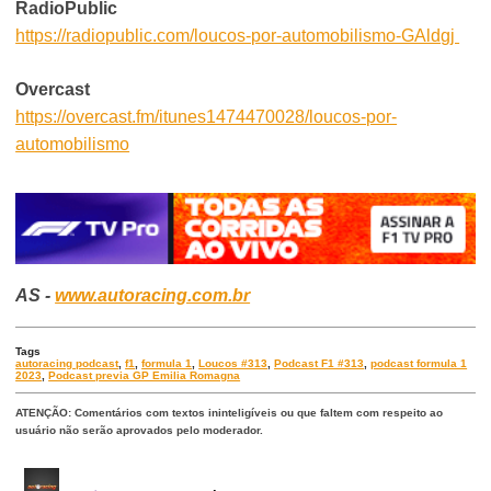
RadioPublic
https://radiopublic.com/loucos-por-automobilismo-GAldgj
Overcast
https://overcast.fm/itunes1474470028/loucos-por-
automobilismo
AS -
www.autoracing.com.br
Tags
autoracing podcast
,
f1
,
formula 1
,
Loucos #313
,
Podcast F1 #313
,
podcast formula 1
2023
,
Podcast previa GP Emilia Romagna
ATENÇÃO: Comentários com textos ininteligíveis ou que faltem com respeito ao
usuário não serão aprovados pelo moderador.