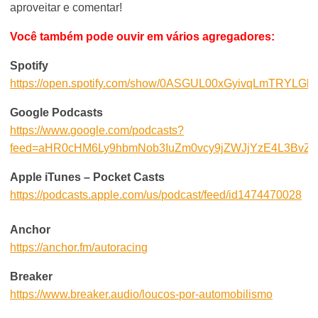
aproveitar e comentar!
Você também pode ouvir em vários agregadores:
Spotify
https://open.spotify.com/show/0ASGUL00xGyivqLmTRYLGh
Google Podcasts
https://www.google.com/podcasts?
feed=aHR0cHM6Ly9hbmNob3IuZm0vcy9jZWJjYzE4L3BvZ
Apple iTunes – Pocket Casts
https://podcasts.apple.com/us/podcast/feed/id1474470028
Anchor
https://anchor.fm/autoracing
Breaker
https://www.breaker.audio/loucos-por-automobilismo