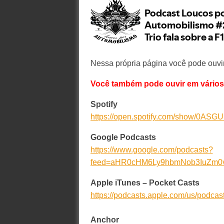
Nessa própria página você pode ouvir 
Você também pode ouvir em vários
Spotify
https://open.spotify.com/show/0A
Google Podcasts
https://www.google.com/podcasts?
feed=aHR0cHM6Ly9hbmNob3IuZm0
Apple iTunes – Pocket Casts
https://podcasts.apple.com/us/podca
Anchor