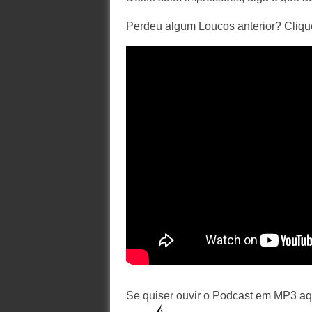
Perdeu algum Loucos anterior? Cliq
Se quiser ouvir o Podcast em MP3 aqu