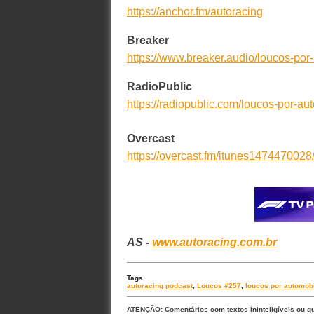
https://anchor.fm/autoracing
Breaker
https://www.breaker.audio/loucos-por
RadioPublic
https://radiopublic.com/loucos-por-a
Overcast
https://overcast.fm/itunes1474470028
AS -
www.autoracing.com.br
Tags
autoracing podcast
,
Loucos #257
,
loucos por automob
ATENÇÃO: Comentários com textos ininteligíveis ou q