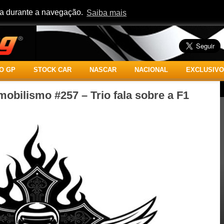
cia durante a navegação.
Saiba mais
O GP
STOCK CAR
NASCAR
NACIONAL
EXCLUSIVO
obilismo #257 – Trio fala sobre a F1