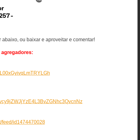
abaixo, ou baixar e aproveitar e comentar!
 agregadores:
SGUL00xGyivqLmTRYLGh
vcy9jZWJjYzE4L3BvZGNhc3QvcnNz
st/feed/id1474470028