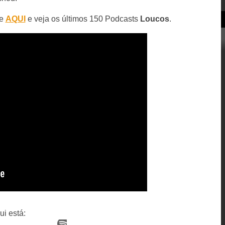
ue
AQUI
e veja os últimos 150 Podcasts
Loucos
.
i está: