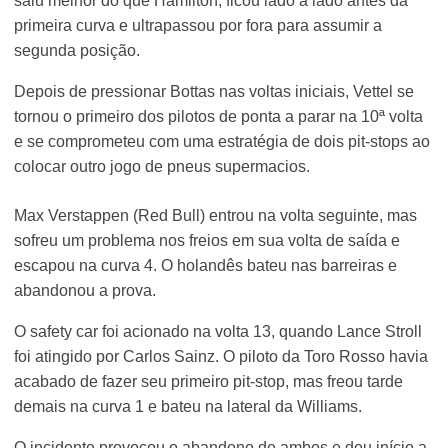
saiu melhor do que Hamilton, ficou lado a lado antes da
primeira curva e ultrapassou por fora para assumir a
segunda posição.
Depois de pressionar Bottas nas voltas iniciais, Vettel se
tornou o primeiro dos pilotos de ponta a parar na 10ª volta
e se comprometeu com uma estratégia de dois pit-stops ao
colocar outro jogo de pneus supermacios.
Max Verstappen (Red Bull) entrou na volta seguinte, mas
sofreu um problema nos freios em sua volta de saída e
escapou na curva 4. O holandês bateu nas barreiras e
abandonou a prova.
O safety car foi acionado na volta 13, quando Lance Stroll
foi atingido por Carlos Sainz. O piloto da Toro Rosso havia
acabado de fazer seu primeiro pit-stop, mas freou tarde
demais na curva 1 e bateu na lateral da Williams.
O incidente provocou o abandono de ambos e deu início a