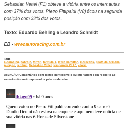
Sebastian Vettel (F1) obteve a vitória entre os internautas
com 37% dos votos. Pietro Fittipaldi (V8) ficou na segunda
posição com 32% dos votos.
Texto: Eduardo Behling e Leandro Schmidt
EB -
www.autoracing.com.br
Tags
autoracing
,
bahrain
,
ferrari
,
formula 1
,
lewis hamilton
,
mercedes
,
piloto da semana
,
punição
,
red bull
,
Sebastian Vettel
,
temporada 2017
,
vitoria
ATENÇÃO: Comentários com textos ininteligíveis ou que faltem com respeito ao
usuário não serão aprovados pelo moderador.