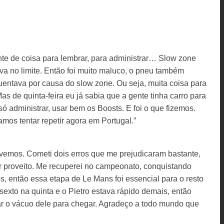
te de coisa para lembrar, para administrar… Slow zone
va no limite. Então foi muito maluco, o pneu também
quentava por causa do slow zone. Ou seja, muita coisa para
as de quinta-feira eu já sabia que a gente tinha carro para
só administrar, usar bem os Boosts. E foi o que fizemos.
amos tentar repetir agora em Portugal.”
tivemos. Cometi dois erros que me prejudicaram bastante,
ar proveito. Me recuperei no campeonato, conquistando
s, então essa etapa de Le Mans foi essencial para o resto
exto na quinta e o Pietro estava rápido demais, então
ar o vácuo dele para chegar. Agradeço a todo mundo que