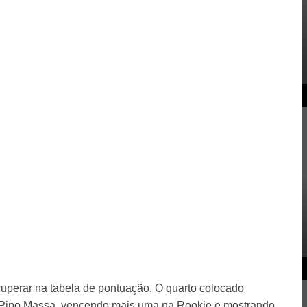
ecuperar na tabela de pontuação. O quarto colocado
oi Pipo Massa, vencendo mais uma na Rookie e mostrando