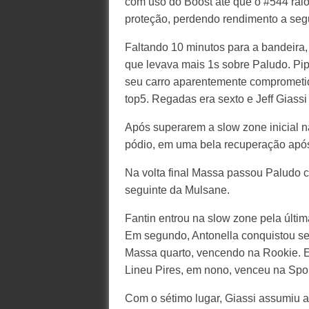
com uso do Boost até que o #544 ralo
proteção, perdendo rendimento a segu
Faltando 10 minutos para a bandeira, 
que levava mais 1s sobre Paludo. Pi
seu carro aparentemente comprometid
top5. Regadas era sexto e Jeff Giassi
Após superarem a slow zone inicial n
pódio, em uma bela recuperação após
Na volta final Massa passou Paludo 
seguinte da Mulsane.
Fantin entrou na slow zone pela última
Em segundo, Antonella conquistou seu
Massa quarto, vencendo na Rookie. E
Lineu Pires, em nono, venceu na Spor
Com o sétimo lugar, Giassi assumiu 