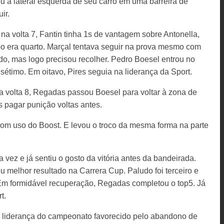
u a lateral esquerda de seu carro em uma barreira de
ir.
na volta 7, Fantin tinha 1s de vantagem sobre Antonella,
po era quarto. Marçal tentava seguir na prova mesmo com
o, mas logo precisou recolher. Pedro Boesel entrou no
 sétimo. Em oitavo, Pires seguia na liderança da Sport.
a volta 8, Regadas passou Boesel para voltar à zona de
 pagar punição voltas antes.
com uso do Boost. E levou o troco da mesma forma na parte
 vez e já sentiu o gosto da vitória antes da bandeirada.
 melhor resultado na Carrera Cup. Paludo foi terceiro e
m formidável recuperação, Regadas completou o top5. Já
t.
a liderança do campeonato favorecido pelo abandono de