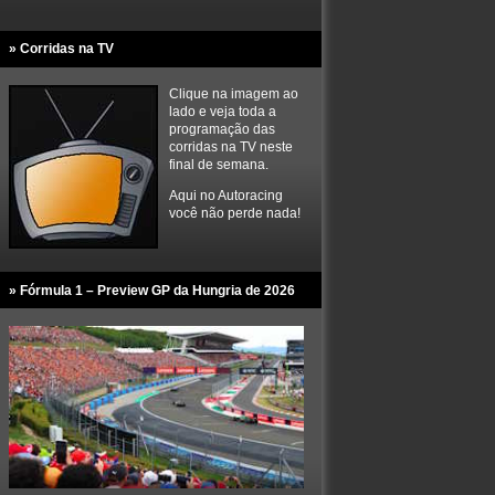
» Corridas na TV
Clique na imagem ao
lado e veja toda a
programação das
corridas na TV neste
final de semana.
Aqui no Autoracing
você não perde nada!
» Fórmula 1 – Preview GP da Hungria de 2026