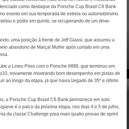
edenciado como destaque da Porsche Cup Brasil C6 Bank
 no evento em sua temporada de estreia no automobilismo.
tou o pódio em quinto, se recuperando de um drive-
xto, uma posição à frente de Jeff Giassi, que assumiu a
pelo abandono de Marçal Muller após contato em uma
ssa.
oube a Lineu Pires com o Porsche #888, que terminou em
top10, novamente mostrando bom desempenho em pistas de
uir ao longo da etapa, já que havia largado de 35º e último
ns, a Porsche Cup Brasil C6 Bank permanece em solo
garve é o palco da próxima etapa, nos dias 4 e 5 de julho,
a da classe Challenge para mais quatro provas de sprint