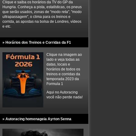
Clique e saiba os horários da TV do GP da
Hungria. Conheça a pista, estatísticas, os pneus
que serão usados, zonas de "modo reta", "modo
ultrapassagem", o clima para os treinos e
corrida, as apostas na bolsa de Londres, vídeos
e etc.
» Horários dos Treinos e Corridas da F1
Clique na imagem ao
lado e veja todas as
datas, locais e
horários de todos os
treinos e corridas da
temporada 2023 da
Formula 1
Aqui no Autoracing
você não perde nada!
» Autoracing homenageia Ayrton Senna