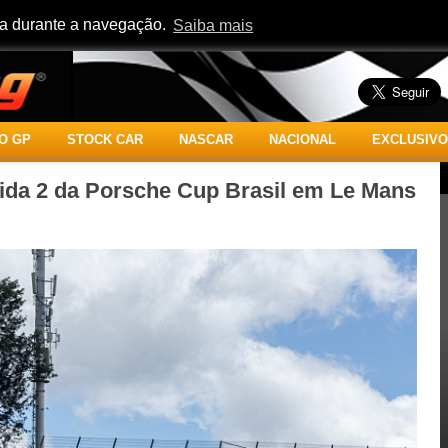
cia durante a navegação.
Saiba mais
O GP
STOCK CAR
NASCAR
NACIONAL
EXCLUSIVO
rida 2 da Porsche Cup Brasil em Le Mans