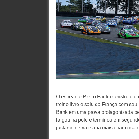
O estreante Pietro Fantin construiu 
treino livre e saiu da França com seu
Bank em uma prova protagonizada pel
largou na pole e terminou em segundo
justamente na etapa mais charmosa e