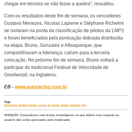
chegar em terceiro se não fosse a quebra”, ressaltou.
Com os resultados deste fim de semana, os vencedores
Gustavo Menezes, Nicolas Lapierre e Stéphane Richelmi
se isolaram na ponta da classificação de pilotos da LMP2
e foram beneficiados pela pontuação dobrada distribuída
na etapa. Bruno, Gonzalez e Albuquerque, que
compartilhavam a liderança, caíram para a terceira
colocação. No próximo fim de semana, Bruno voltará a
participar do tradicional Festival de Velocidade de
Goodwood, na Inglaterra.
EB -
www.autoracing.com.br
Tags
24 horas
,
bruno senna
,
carro
,
le mans
,
lmp2
,
quebra
,
trio
ATENÇÃO: Comentários com textos ininteligíveis ou que faltem com respeito ao
usuário não serão aprovados pelo moderador.