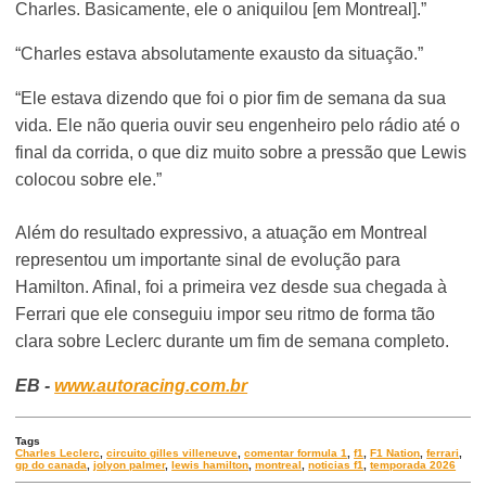
Charles. Basicamente, ele o aniquilou
[em Montreal]
.”
“Charles estava absolutamente exausto da situação.”
“Ele estava dizendo que foi o pior fim de semana da sua
vida. Ele não queria ouvir seu engenheiro pelo rádio até o
final da corrida, o que diz muito sobre a pressão que Lewis
colocou sobre ele.”
Além do resultado expressivo, a atuação em Montreal
representou um importante sinal de evolução para
Hamilton. Afinal, foi a primeira vez desde sua chegada à
Ferrari que ele conseguiu impor seu ritmo de forma tão
clara sobre Leclerc durante um fim de semana completo.
EB -
www.autoracing.com.br
Tags
Charles Leclerc
,
circuito gilles villeneuve
,
comentar formula 1
,
f1
,
F1 Nation
,
ferrari
,
gp do canada
,
jolyon palmer
,
lewis hamilton
,
montreal
,
noticias f1
,
temporada 2026