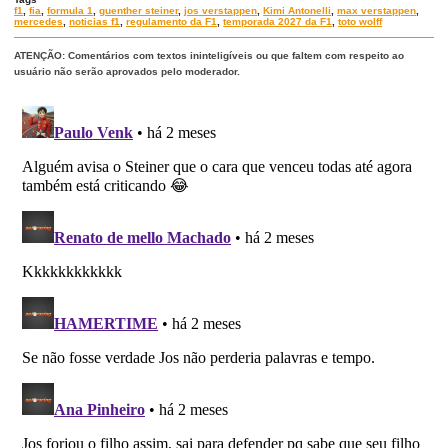
f1
,
fia
,
formula 1
,
guenther steiner
,
jos verstappen
,
Kimi Antonelli
,
max verstappen
,
mercedes
,
noticias f1
,
regulamento da F1
,
temporada 2027 da F1
,
toto wolff
ATENÇÃO: Comentários com textos ininteligíveis ou que faltem com respeito ao
usuário não serão aprovados pelo moderador.