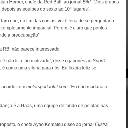
tian Horner, chefe da Red Bull, ao jornal
Bild
. “Dois grupos
 depois as equipes do sexto ao 10º lugares”.
laro que, no fim das contas, você teria de se perguntar o
 completamente imparcial. Porém, é claro que pontos
endo a preocupação”.
a RB, não parece interessado.
cê não fica tão motivado”, disse o japonês ao
Sport1
.
 como uma vitória para nós. Eu ficaria feliz se
de acordo com
motorsport-total.com
: “Eu não mudaria o
ança é a Haas, uma equipe de fundo de pelotão nas
roposto, o chefe Ayao Komatsu disse ao jornal
Ekstra