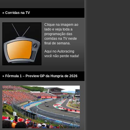
» Corridas na TV
Clique na imagem ao
lado e veja toda a
programação das
corridas na TV neste
final de semana.
Aqui no Autoracing
você não perde nada!
» Fórmula 1 – Preview GP da Hungria de 2026