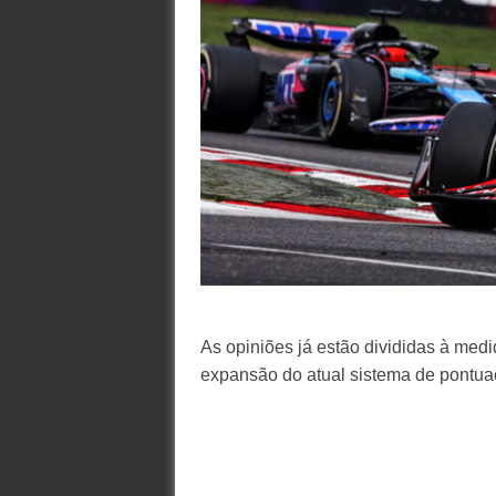
As opiniões já estão divididas à med
expansão do atual sistema de pontua