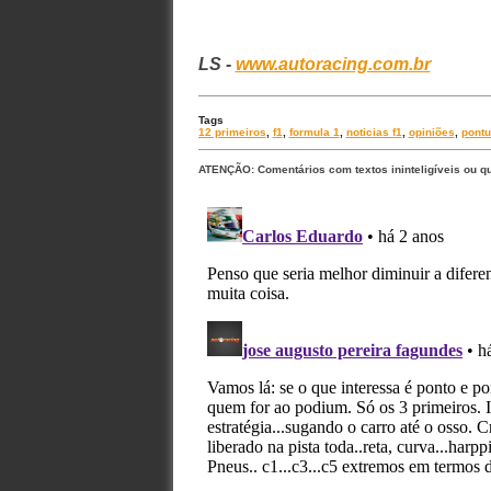
LS -
www.autoracing.com.br
Tags
12 primeiros
,
f1
,
formula 1
,
noticias f1
,
opiniões
,
pont
ATENÇÃO: Comentários com textos ininteligíveis ou q