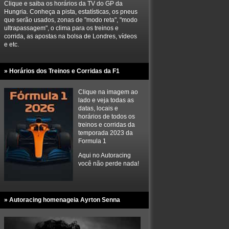
Clique e saiba os horários da TV do GP da
Hungria. Conheça a pista, estatísticas, os pneus
que serão usados, zonas de "modo reta", "modo
ultrapassagem", o clima para os treinos e
corrida, as apostas na bolsa de Londres, vídeos
e etc.
» Horários dos Treinos e Corridas da F1
Clique na imagem ao
lado e veja todas as
datas, locais e
horários de todos os
treinos e corridas da
temporada 2023 da
Formula 1
Aqui no Autoracing
você não perde nada!
» Autoracing homenageia Ayrton Senna