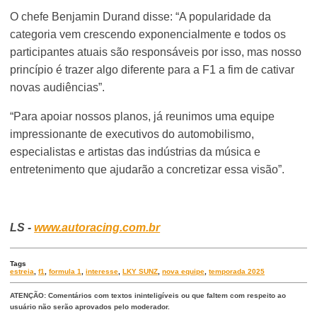
O chefe Benjamin Durand disse: “A popularidade da
categoria vem crescendo exponencialmente e todos os
participantes atuais são responsáveis por isso, mas nosso
princípio é trazer algo diferente para a F1 a fim de cativar
novas audiências”.
“Para apoiar nossos planos, já reunimos uma equipe
impressionante de executivos do automobilismo,
especialistas e artistas das indústrias da música e
entretenimento que ajudarão a concretizar essa visão”.
LS -
www.autoracing.com.br
Tags
estreia
,
f1
,
formula 1
,
interesse
,
LKY SUNZ
,
nova equipe
,
temporada 2025
ATENÇÃO: Comentários com textos ininteligíveis ou que faltem com respeito ao
usuário não serão aprovados pelo moderador.