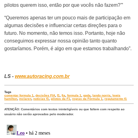
pilotos querem isso, então por que vocês não fazem?'”
“Queremos apenas ter um pouco mais de participação em
algumas decisões e influenciar certas direções para o
futuro. No momento, não temos isso. Portanto, hoje não
conseguimos expressar nossa opinião tanto quanto
gostaríamos. Porém, é algo em que estamos trabalhando”.
LS -
www.autoracing.com.br
Tags
comentar formula 1
,
decisões FIA
,
f1
,
fia
,
formula 1
,
gpda
,
lando norris
,
lewis
hamilton
,
mclaren
,
noticias f1
,
pilotos da F1
,
regras da Fórmula 1
,
regulamento f1
ATENÇÃO: Comentários com textos ininteligíveis ou que faltem com respeito ao
usuário não serão aprovados pelo moderador.