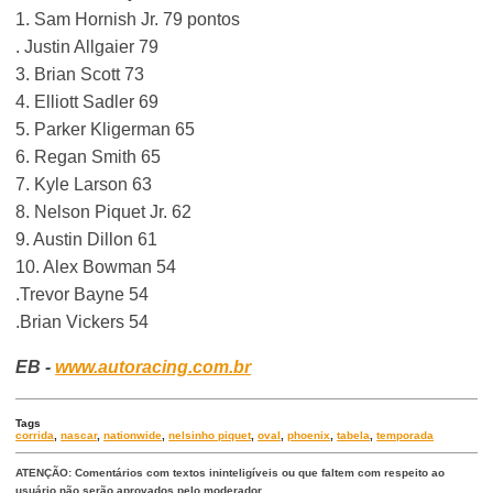
1. Sam Hornish Jr. 79 pontos
. Justin Allgaier 79
3. Brian Scott 73
4. Elliott Sadler 69
5. Parker Kligerman 65
6. Regan Smith 65
7. Kyle Larson 63
8. Nelson Piquet Jr. 62
9. Austin Dillon 61
10. Alex Bowman 54
.Trevor Bayne 54
.Brian Vickers 54
EB -
www.autoracing.com.br
Tags
corrida
,
nascar
,
nationwide
,
nelsinho piquet
,
oval
,
phoenix
,
tabela
,
temporada
ATENÇÃO: Comentários com textos ininteligíveis ou que faltem com respeito ao
usuário não serão aprovados pelo moderador.