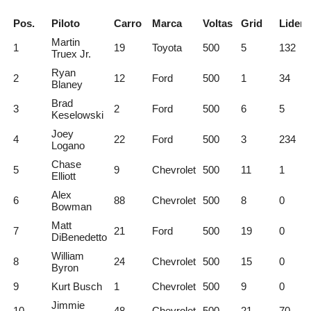
Pos.
Piloto
Carro
Marca
Voltas
Grid
Lider
Martin
1
19
Toyota
500
5
132
Truex Jr.
Ryan
2
12
Ford
500
1
34
Blaney
Brad
3
2
Ford
500
6
5
Keselowski
Joey
4
22
Ford
500
3
234
Logano
Chase
5
9
Chevrolet
500
11
1
Elliott
Alex
6
88
Chevrolet
500
8
0
Bowman
Matt
7
21
Ford
500
19
0
DiBenedetto
William
8
24
Chevrolet
500
15
0
Byron
9
Kurt Busch
1
Chevrolet
500
9
0
Jimmie
10
48
Chevrolet
500
21
70