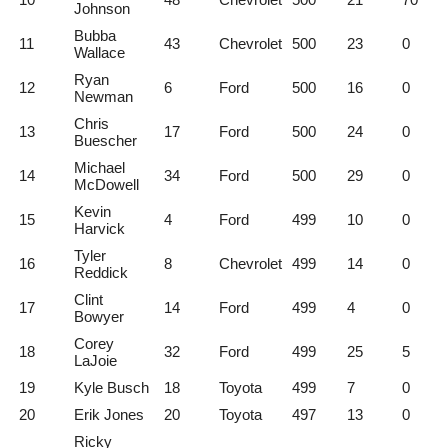
Johnson
Bubba
11
43
Chevrolet
500
23
0
Wallace
Ryan
12
6
Ford
500
16
0
Newman
Chris
13
17
Ford
500
24
0
Buescher
Michael
14
34
Ford
500
29
0
McDowell
Kevin
15
4
Ford
499
10
0
Harvick
Tyler
16
8
Chevrolet
499
14
0
Reddick
Clint
17
14
Ford
499
4
0
Bowyer
Corey
18
32
Ford
499
25
5
LaJoie
19
Kyle Busch
18
Toyota
499
7
0
20
Erik Jones
20
Toyota
497
13
0
Ricky