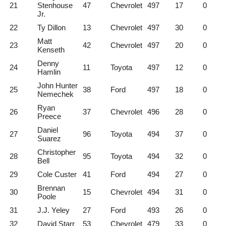
21
Stenhouse
47
Chevrolet
497
17
0
Jr.
22
Ty Dillon
13
Chevrolet
497
30
0
Matt
23
42
Chevrolet
497
20
0
Kenseth
Denny
24
11
Toyota
497
12
0
Hamlin
John Hunter
25
38
Ford
497
18
0
Nemechek
Ryan
26
37
Chevrolet
496
28
0
Preece
Daniel
27
96
Toyota
494
37
0
Suarez
Christopher
28
95
Toyota
494
32
0
Bell
29
Cole Custer
41
Ford
494
27
0
Brennan
30
15
Chevrolet
494
31
0
Poole
31
J.J. Yeley
27
Ford
493
26
0
32
David Starr
53
Chevrolet
479
33
0