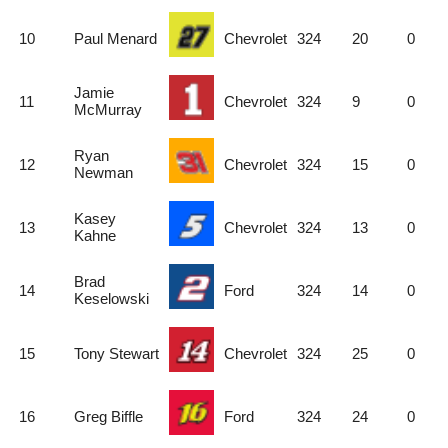
10
Paul Menard
Chevrolet
324
20
0
Jamie
11
Chevrolet
324
9
0
McMurray
Ryan
12
Chevrolet
324
15
0
Newman
Kasey
13
Chevrolet
324
13
0
Kahne
Brad
14
Ford
324
14
0
Keselowski
15
Tony Stewart
Chevrolet
324
25
0
16
Greg Biffle
Ford
324
24
0