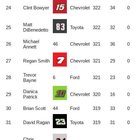
24
Clint Bowyer
Chevrolet
322
34
0
Matt
25
Toyota
322
32
0
DiBenedetto
Michael
26
46
Chevrolet
321
36
0
Annett
27
Regan Smith
Chevrolet
321
29
0
Trevor
28
6
Ford
321
23
0
Bayne
Danica
29
Chevrolet
320
16
0
Patrick
30
Brian Scott
44
Ford
319
33
0
31
David Ragan
Toyota
319
31
0
Chris