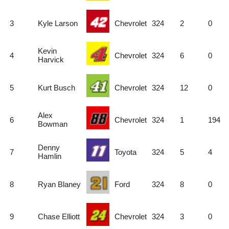
3
Kyle Larson
Chevrolet
324
2
0
Kevin
4
Chevrolet
324
6
0
Harvick
5
Kurt Busch
Chevrolet
324
12
0
Alex
6
Chevrolet
324
1
194
Bowman
Denny
7
Toyota
324
5
4
Hamlin
8
Ryan Blaney
Ford
324
8
0
9
Chase Elliott
Chevrolet
324
3
0