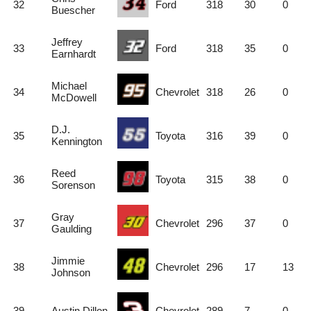
32
Ford
318
30
0
Buescher
Jeffrey
33
Ford
318
35
0
Earnhardt
Michael
34
Chevrolet
318
26
0
McDowell
D.J.
35
Toyota
316
39
0
Kennington
Reed
36
Toyota
315
38
0
Sorenson
Gray
37
Chevrolet
296
37
0
Gaulding
Jimmie
38
Chevrolet
296
17
13
Johnson
39
Austin Dillon
Chevrolet
289
7
0