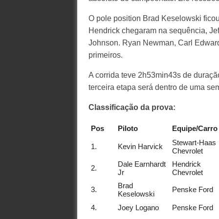
O pole position Brad Keselowski ficou
Hendrick chegaram na sequência, Jeff
Johnson. Ryan Newman, Carl Edward
primeiros.
A corrida teve 2h53min43s de duração
terceira etapa será dentro de uma s
Classificação da prova:
Pos
Piloto
Equipe/Carro
Stewart-Haas
1.
Kevin Harvick
Chevrolet
Dale Earnhardt
Hendrick
2.
Jr
Chevrolet
Brad
3.
Penske Ford
Keselowski
4.
Joey Logano
Penske Ford