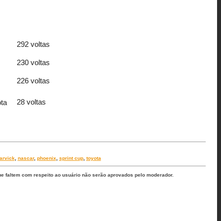
292 voltas
230 voltas
226 voltas
28 voltas
ta
arvick
,
nascar
,
phoenix
,
sprint cup
,
toyota
ue faltem com respeito ao usuário não serão aprovados pelo moderador.