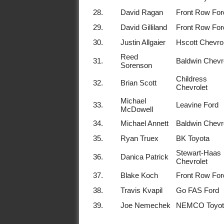
28.
David Ragan
Front Row For
29.
David Gilliland
Front Row For
30.
Justin Allgaier
Hscott Chevrol
Reed
31.
Baldwin Chevr
Sorenson
Childress
32.
Brian Scott
Chevrolet
Michael
33.
Leavine Ford
McDowell
34.
Michael Annett
Baldwin Chevr
35.
Ryan Truex
BK Toyota
Stewart-Haas
36.
Danica Patrick
Chevrolet
37.
Blake Koch
Front Row For
38.
Travis Kvapil
Go FAS Ford
39.
Joe Nemechek
NEMCO Toyot