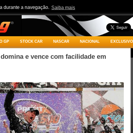
cia durante a navegação.
Saiba mais
O GP
STOCK CAR
NASCAR
NACIONAL
EXCLUSIVO
domina e vence com facilidade em