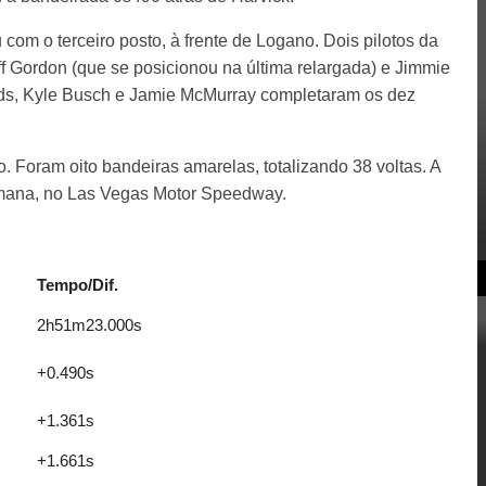
 com o terceiro posto, à frente de Logano. Dois pilotos da
 Gordon (que se posicionou na última relargada) e Jimmie
s, Kyle Busch e Jamie McMurray completaram os dez
. Foram oito bandeiras amarelas, totalizando 38 voltas. A
emana, no Las Vegas Motor Speedway.
Tempo/Dif.
2h51m23.000s
+0.490s
+1.361s
+1.661s