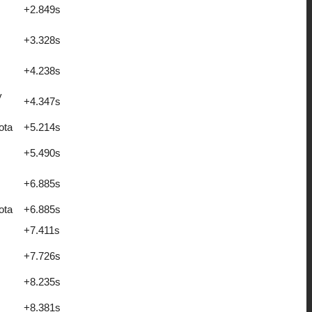
+2.849s
+3.328s
+4.238s
y
+4.347s
ota
+5.214s
+5.490s
+6.885s
ota
+6.885s
+7.411s
+7.726s
+8.235s
+8.381s