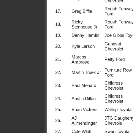
Chevrolet
Roush Fenwa
17.
Greg Biffle
Ford
Ricky
Roush Fenwa
18.
Stenhouse Jr
Ford
19.
Denny Hamlin
Joe Gibbs Toy
Ganassi
20.
Kyle Larson
Chevrolet
Marcos
21.
Petty Ford
Ambrose
Furniture Row
22.
Martin Truex Jr
Ford
Childress
23.
Paul Menard
Chevrolet
Childress
24.
Austin Dillon
Chevrolet
25.
Brian Vickers
Waltrip Toyota
AJ
JTG Daughert
26.
Allmendinger
Chevrole
27.
Cole Whitt
Swan Toyota