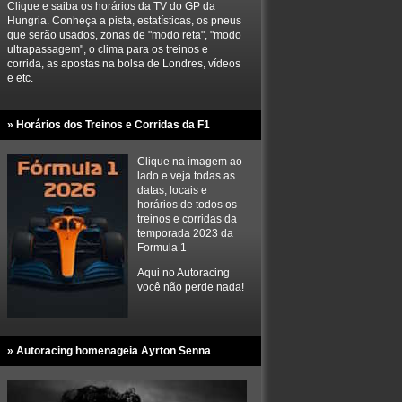
Clique e saiba os horários da TV do GP da
Hungria. Conheça a pista, estatísticas, os pneus
que serão usados, zonas de "modo reta", "modo
ultrapassagem", o clima para os treinos e
corrida, as apostas na bolsa de Londres, vídeos
e etc.
» Horários dos Treinos e Corridas da F1
Clique na imagem ao
lado e veja todas as
datas, locais e
horários de todos os
treinos e corridas da
temporada 2023 da
Formula 1
Aqui no Autoracing
você não perde nada!
» Autoracing homenageia Ayrton Senna