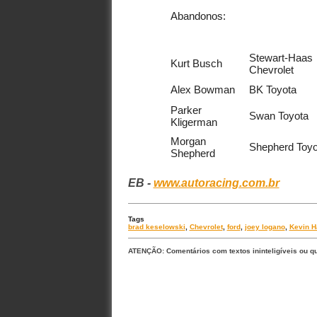
Abandonos:
Stewart-Haas
Kurt Busch
Chevrolet
Alex Bowman
BK Toyota
Parker
Swan Toyota
Kligerman
Morgan
Shepherd Toyo
Shepherd
EB -
www.autoracing.com.br
Tags
brad keselowski
,
Chevrolet
,
ford
,
joey logano
,
Kevin H
ATENÇÃO: Comentários com textos ininteligíveis ou q