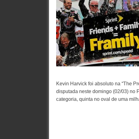
Kevin Harvick foi absoluto na “The P
disputada neste domingo (02/03) no Ph
categoria, quinta no oval de uma mil