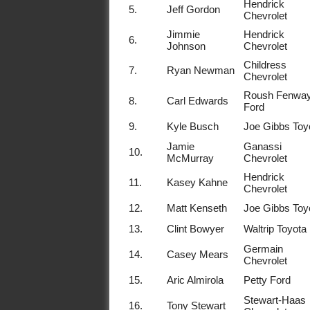
Hendrick
5.
Jeff Gordon
Chevrolet
Jimmie
Hendrick
6.
Johnson
Chevrolet
Childress
7.
Ryan Newman
Chevrolet
Roush Fenwa
8.
Carl Edwards
Ford
9.
Kyle Busch
Joe Gibbs Toy
Jamie
Ganassi
10.
McMurray
Chevrolet
Hendrick
11.
Kasey Kahne
Chevrolet
12.
Matt Kenseth
Joe Gibbs Toy
13.
Clint Bowyer
Waltrip Toyota
Germain
14.
Casey Mears
Chevrolet
15.
Aric Almirola
Petty Ford
Stewart-Haas
16.
Tony Stewart