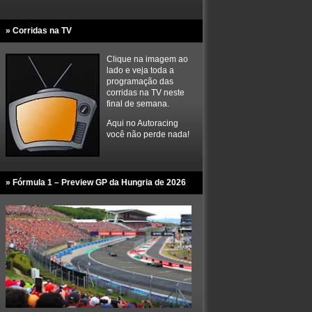
» Corridas na TV
Clique na imagem ao
lado e veja toda a
programação das
corridas na TV neste
final de semana.
Aqui no Autoracing
você não perde nada!
» Fórmula 1 – Preview GP da Hungria de 2026