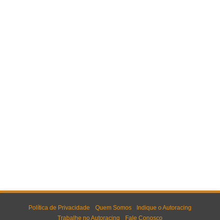
Política de Privacidade
Quem Somos
Indique o Autoracing
Trabalhe no Autoracing
Fale Conosco