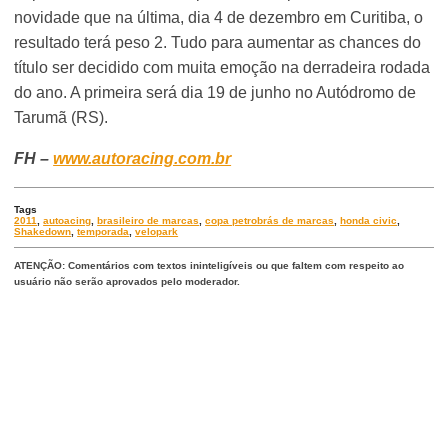
novidade que na última, dia 4 de dezembro em Curitiba, o
resultado terá peso 2. Tudo para aumentar as chances do
título ser decidido com muita emoção na derradeira rodada
do ano. A primeira será dia 19 de junho no Autódromo de
Tarumã (RS).
FH –
www.autoracing.com.br
Tags
2011
,
autoacing
,
brasileiro de marcas
,
copa petrobrás de marcas
,
honda civic
,
Shakedown
,
temporada
,
velopark
ATENÇÃO: Comentários com textos ininteligíveis ou que faltem com respeito ao
usuário não serão aprovados pelo moderador.