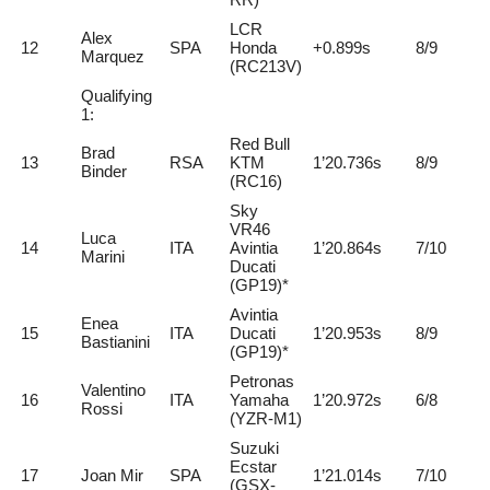
LCR
Alex
12
SPA
Honda
+0.899s
8/9
2
Marquez
(RC213V)
Qualifying
1:
Red Bull
Brad
13
RSA
KTM
1’20.736s
8/9
2
Binder
(RC16)
Sky
VR46
Luca
14
ITA
Avintia
1’20.864s
7/10
2
Marini
Ducati
(GP19)*
Avintia
Enea
15
ITA
Ducati
1’20.953s
8/9
2
Bastianini
(GP19)*
Petronas
Valentino
16
ITA
Yamaha
1’20.972s
6/8
2
Rossi
(YZR-M1)
Suzuki
Ecstar
17
Joan Mir
SPA
1’21.014s
7/10
2
(GSX-