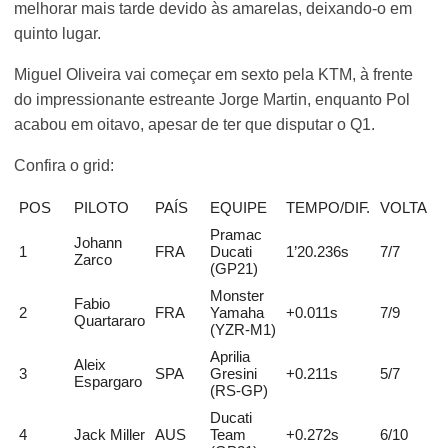
melhorar mais tarde devido às amarelas, deixando-o em
quinto lugar.
Miguel Oliveira vai começar em sexto pela KTM, à frente
do impressionante estreante Jorge Martin, enquanto Pol
acabou em oitavo, apesar de ter que disputar o Q1.
Confira o grid:
POS
PILOTO
PAÍS
EQUIPE
TEMPO/DIF.
VOLTA
V
Pramac
Johann
1
FRA
Ducati
1’20.236s
7/7
3
Zarco
(GP21)
Monster
Fabio
2
FRA
Yamaha
+0.011s
7/9
2
Quartararo
(YZR-M1)
Aprilia
Aleix
3
SPA
Gresini
+0.211s
5/7
2
Espargaro
(RS-GP)
Ducati
4
Jack Miller
AUS
Team
+0.272s
6/10
2