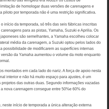
animento das winglets era reduzir os custos de
limitação de homologar duas versões de carenagens e
piloto por temporada não é uma restrição significativa.
início da temporada, só três das seis fábricas inscritas
carenagens para as pistas, Yamaha, Suzuki e Aprilia. Os
es japoneses são semelhantes, a Yamaha escolheu colocar
lateral média da carenagem, a Suzuki optou pelos lados do
a possibilidade de modificarem as superfícies internas
 a versão da Yamaha aumentou o volume da moto enquanto
ormal.
cos montados em cada lado do nariz. A força de apoio nesta
al interior e não há muito espaço para ajustes, é um
 projetos das outras duas. Segundo informações vazadas
pe, a nova carenagem consegue entre 50%e 60% do
, neste início de temporada a única alteração externa