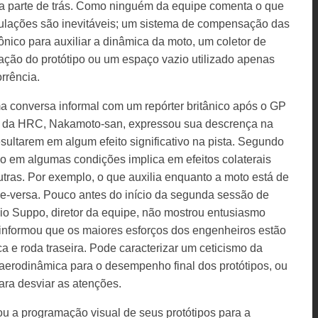
na parte de trás. Como ninguém da equipe comenta o que
culações são inevitáveis; um sistema de compensação das
ônico para auxiliar a dinâmica da moto, um coletor de
ação do protótipo ou um espaço vazio utilizado apenas
rrência.
conversa informal com um repórter britânico após o GP
so” da HRC, Nakamoto-san, expressou sua descrença na
esultarem em algum efeito significativo na pista. Segundo
do em algumas condições implica em efeitos colaterais
utras. Por exemplo, o que auxilia enquanto a moto está de
ce-versa. Pouco antes do início da segunda sessão de
vio Suppo, diretor da equipe, não mostrou entusiasmo
informou que os maiores esforços dos engenheiros estão
ca e roda traseira. Pode caracterizar um ceticismo da
 aerodinâmica para o desempenho final dos protótipos, ou
ra desviar as atenções.
u a programação visual de seus protótipos para a