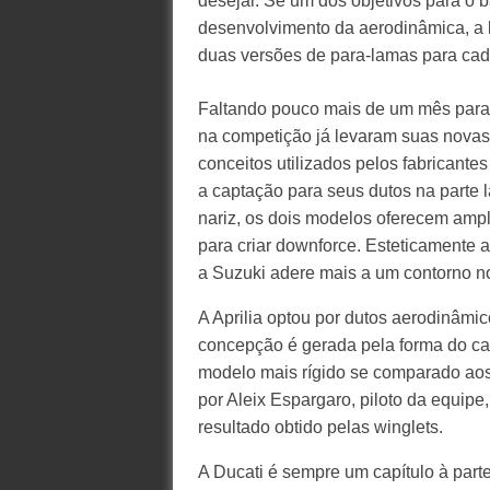
desejar. Se um dos objetivos para o b
desenvolvimento da aerodinâmica, a 
duas versões de para-lamas para cada 
Faltando pouco mais de um mês para o 
na competição já levaram suas novas 
conceitos utilizados pelos fabricant
a captação para seus dutos na parte 
nariz, os dois modelos oferecem ampl
para criar downforce. Esteticamente
a Suzuki adere mais a um contorno n
A Aprilia optou por dutos aerodinâmi
concepção é gerada pela forma do can
modelo mais rígido se comparado aos
por Aleix Espargaro, piloto da equi
resultado obtido pelas winglets.
A Ducati é sempre um capítulo à parte