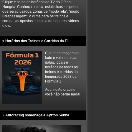
Clique e saiba os horários da TV do GP da
Hungria. Conheça a pista, estatísticas, os pneus
que serão usados, zonas de "modo reta", "modo
ultrapassagem", o clima para os treinos e
corrida, as apostas na bolsa de Londres, vídeos
e etc.
» Horários dos Treinos e Corridas da F1
Clique na imagem ao
lado e veja todas as
datas, locais e
horários de todos os
treinos e corridas da
temporada 2023 da
Formula 1
Aqui no Autoracing
você não perde nada!
» Autoracing homenageia Ayrton Senna