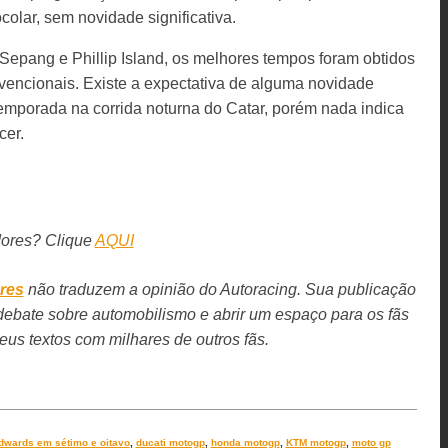
lar, sem novidade significativa.
, Sepang e Phillip Island, os melhores tempos foram obtidos
nvencionais. Existe a expectativa de alguma novidade
temporada na corrida noturna do Catar, porém nada indica
cer.
dores? Clique
AQUI
res
não traduzem a opinião do Autoracing. Sua publicação
debate sobre automobilismo e abrir um espaço para os fãs
eus textos com milhares de outros fãs.
dwards em sétimo e oitavo
,
ducati motogp
,
honda motogp
,
KTM motogp
,
moto gp