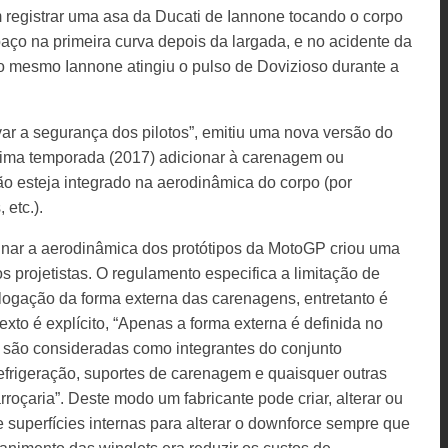
em registrar uma asa da Ducati de Iannone tocando o corpo
aço na primeira curva depois da largada, e no acidente da
o mesmo Iannone atingiu o pulso de Dovizioso durante a
var a segurança dos pilotos”, emitiu uma nova versão do
xima temporada (2017) adicionar à carenagem ou
ão esteja integrado na aerodinâmica do corpo (por
 etc.).
plinar a aerodinâmica dos protótipos da MotoGP criou uma
 projetistas. O regulamento especifica a limitação de
gação da forma externa das carenagens, entretanto é
exto é explícito, “Apenas a forma externa é definida no
 são consideradas como integrantes do conjunto
refrigeração, suportes de carenagem e quaisquer outras
rroçaria”. Deste modo um fabricante pode criar, alterar ou
 e superfícies internas para alterar o downforce sempre que