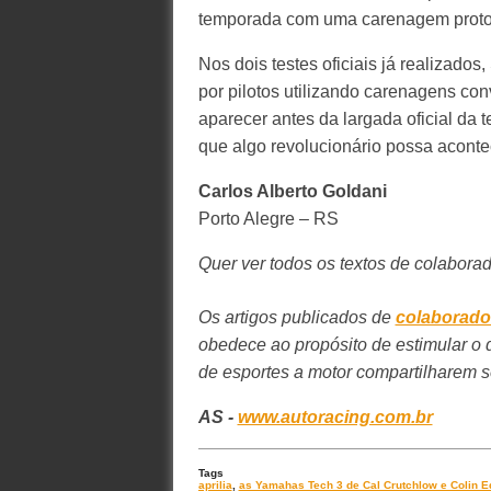
temporada com uma carenagem protoco
Nos dois testes oficiais já realizados
por pilotos utilizando carenagens co
aparecer antes da largada oficial da 
que algo revolucionário possa aconte
Carlos Alberto Goldani
Porto Alegre – RS
Quer ver todos os textos de colabora
Os artigos publicados de
colaborado
obedece ao propósito de estimular o 
de esportes a motor compartilharem s
AS -
www.autoracing.com.br
Tags
aprilia
,
as Yamahas Tech 3 de Cal Crutchlow e Colin E