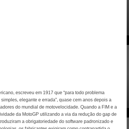
ericano, escreveu em 1917 que “para todo problema
simples, elegante e errada”, quase cem anos depois a
izadores do mundial de motovelocidade. Quando a FIM e a
ividade da MotoGP utilizando a via da redução do gap de
troduziram a obrigatoriedade do software padronizado e
ologias, os fabricantes exigiram como contrapartida o