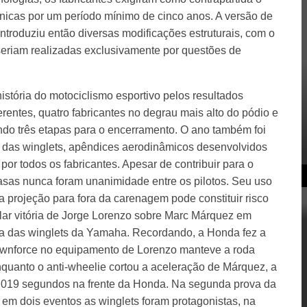
nicas por um período mínimo de cinco anos. A versão de
troduziu então diversas modificações estruturais, com o
seriam realizadas exclusivamente por questões de
stória do motociclismo esportivo pelos resultados
rentes, quatro fabricantes no degrau mais alto do pódio e
do três etapas para o encerramento. O ano também foi
a das winglets, apêndices aerodinâmicos desenvolvidos
por todos os fabricantes. Apesar de contribuir para o
 asas nunca foram unanimidade entre os pilotos. Seu uso
ua projeção para fora da carenagem pode constituir risco
lar vitória de Jorge Lorenzo sobre Marc Márquez em
cia das winglets da Yamaha. Recordando, a Honda fez a
 downforce no equipamento de Lorenzo manteve a roda
nquanto o anti-wheelie cortou a aceleração de Márquez, a
,019 segundos na frente da Honda. Na segunda prova da
em dois eventos as winglets foram protagonistas, na