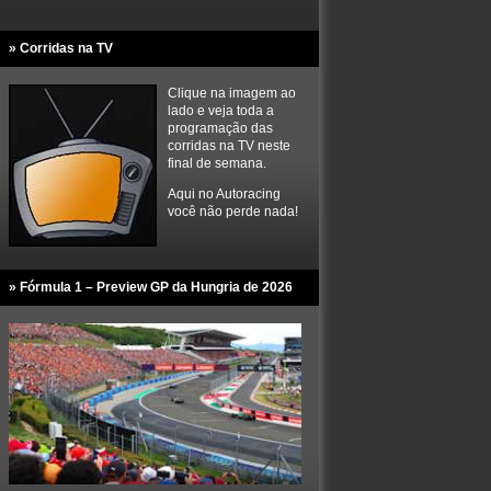
» Corridas na TV
Clique na imagem ao
lado e veja toda a
programação das
corridas na TV neste
final de semana.
Aqui no Autoracing
você não perde nada!
» Fórmula 1 – Preview GP da Hungria de 2026