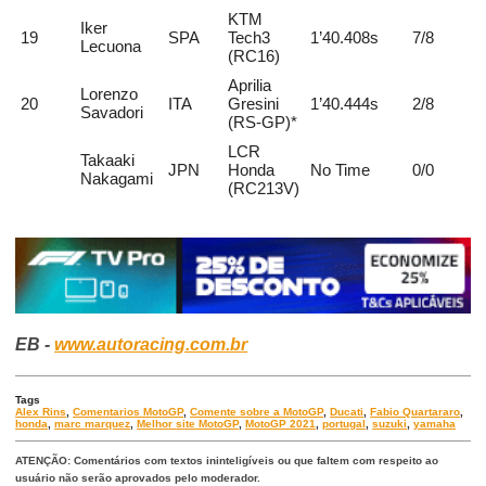
KTM
Iker
19
SPA
Tech3
1’40.408s
7/8
Lecuona
(RC16)
Aprilia
Lorenzo
20
ITA
Gresini
1’40.444s
2/8
Savadori
(RS-GP)*
LCR
Takaaki
JPN
Honda
No Time
0/0
Nakagami
(RC213V)
EB -
www.autoracing.com.br
Tags
Alex Rins
,
Comentarios MotoGP
,
Comente sobre a MotoGP
,
Ducati
,
Fabio Quartararo
,
honda
,
marc marquez
,
Melhor site MotoGP
,
MotoGP 2021
,
portugal
,
suzuki
,
yamaha
ATENÇÃO: Comentários com textos ininteligíveis ou que faltem com respeito ao
usuário não serão aprovados pelo moderador.