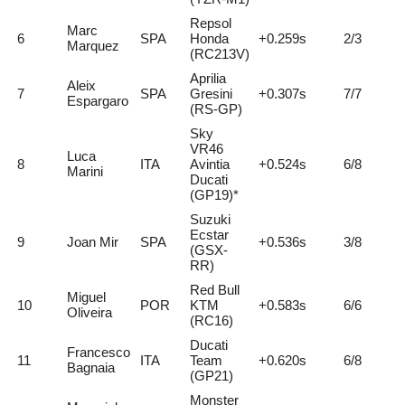
Repsol
Marc
6
SPA
Honda
+0.259s
2/3
Marquez
(RC213V)
Aprilia
Aleix
7
SPA
Gresini
+0.307s
7/7
Espargaro
(RS-GP)
Sky
VR46
Luca
8
ITA
Avintia
+0.524s
6/8
Marini
Ducati
(GP19)*
Suzuki
Ecstar
9
Joan Mir
SPA
+0.536s
3/8
(GSX-
RR)
Red Bull
Miguel
10
POR
KTM
+0.583s
6/6
Oliveira
(RC16)
Ducati
Francesco
11
ITA
Team
+0.620s
6/8
Bagnaia
(GP21)
Monster