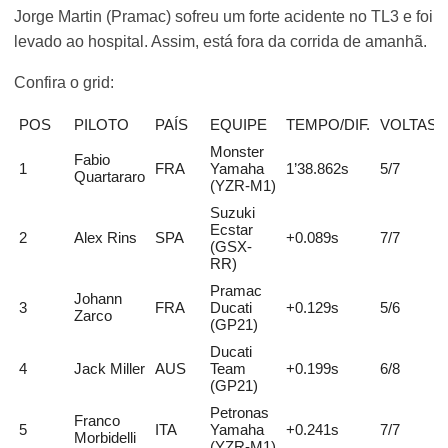
Jorge Martin (Pramac) sofreu um forte acidente no TL3 e foi
levado ao hospital. Assim, está fora da corrida de amanhã.
Confira o grid:
POS
PILOTO
PAÍS
EQUIPE
TEMPO/DIF.
VOLTAS
Monster
Fabio
1
FRA
Yamaha
1’38.862s
5/7
Quartararo
(YZR-M1)
Suzuki
Ecstar
2
Alex Rins
SPA
+0.089s
7/7
(GSX-
RR)
Pramac
Johann
3
FRA
Ducati
+0.129s
5/6
Zarco
(GP21)
Ducati
4
Jack Miller
AUS
Team
+0.199s
6/8
(GP21)
Petronas
Franco
5
ITA
Yamaha
+0.241s
7/7
Morbidelli
(YZR-M1)