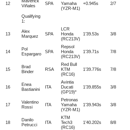
Maverick
12
SPA
Yamaha
+0.945s
2/7
Viñales
(YZR-M1)
Qualifying
1:
LCR
Alex
13
SPA
Honda
1’39.53s
3/8
Marquez
(RC213V)
Repsol
Pol
14
SPA
Honda
1’39.71s
7/8
Espargaro
(RC213V)
Red Bull
Brad
15
RSA
KTM
1’39.776s
7/8
Binder
(RC16)
Avintia
Enea
16
ITA
Ducati
1’39.855s
3/8
Bastianini
(GP19)*
Petronas
Valentino
17
ITA
Yamaha
1’39.943s
3/8
Rossi
(YZR-M1)
KTM
Danilo
18
ITA
Tech3
1’40.202s
8/8
Petrucci
(RC16)