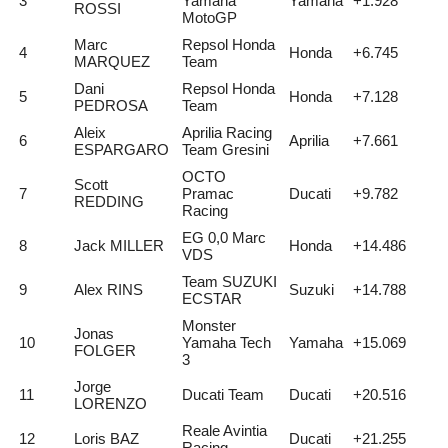
3
Yamaha
Yamaha
+1.928
ROSSI
MotoGP
Marc
Repsol Honda
4
Honda
+6.745
MARQUEZ
Team
Dani
Repsol Honda
5
Honda
+7.128
PEDROSA
Team
Aleix
Aprilia Racing
6
Aprilia
+7.661
ESPARGARO
Team Gresini
OCTO
Scott
7
Pramac
Ducati
+9.782
REDDING
Racing
EG 0,0 Marc
8
Jack MILLER
Honda
+14.486
VDS
Team SUZUKI
9
Alex RINS
Suzuki
+14.788
ECSTAR
Monster
Jonas
10
Yamaha Tech
Yamaha
+15.069
FOLGER
3
Jorge
11
Ducati Team
Ducati
+20.516
LORENZO
Reale Avintia
12
Loris BAZ
Ducati
+21.255
Racing