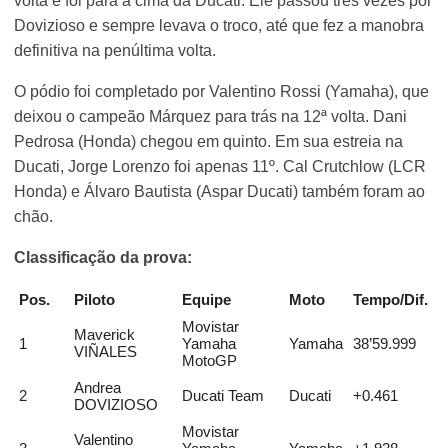
volta e foi para a cima da Ducati. Ele passou três vezes por
Dovizioso e sempre levava o troco, até que fez a manobra
definitiva na penúltima volta.
O pódio foi completado por Valentino Rossi (Yamaha), que
deixou o campeão Márquez para trás na 12ª volta. Dani
Pedrosa (Honda) chegou em quinto. Em sua estreia na
Ducati, Jorge Lorenzo foi apenas 11º. Cal Crutchlow (LCR
Honda) e Álvaro Bautista (Aspar Ducati) também foram ao
chão.
Classificação da prova:
Pos.
Piloto
Equipe
Moto
Tempo/Dif.
Movistar
Maverick
1
Yamaha
Yamaha
38’59.999
VIÑALES
MotoGP
Andrea
2
Ducati Team
Ducati
+0.461
DOVIZIOSO
Movistar
Valentino