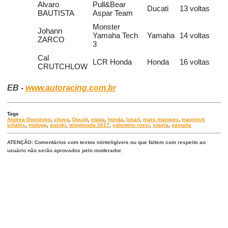
Alvaro
Pull&Bear
Ducati
13 voltas
BAUTISTA
Aspar Team
Monster
Johann
Yamaha Tech
Yamaha
14 voltas
ZARCO
3
Cal
LCR Honda
Honda
16 voltas
CRUTCHLOW
EB -
www.autoracing.com.br
Tags
Andrea Dovizioso
,
chuva
,
Ducati
,
etapa
,
honda
,
losail
,
marc marquez
,
maverick
viñales
,
motogp
,
suzuki
,
temporada 2017
,
valentino rossi
,
vitoria
,
yamaha
ATENÇÃO: Comentários com textos ininteligíveis ou que faltem com respeito ao
usuário não serão aprovados pelo moderador.