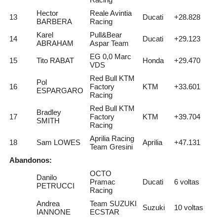
Hector
Reale Avintia
13
Ducati
+28.828
BARBERA
Racing
Karel
Pull&Bear
14
Ducati
+29.123
ABRAHAM
Aspar Team
EG 0,0 Marc
15
Tito RABAT
Honda
+29.470
VDS
Red Bull KTM
Pol
16
Factory
KTM
+33.601
ESPARGARO
Racing
Red Bull KTM
Bradley
17
Factory
KTM
+39.704
SMITH
Racing
Aprilia Racing
18
Sam LOWES
Aprilia
+47.131
Team Gresini
Abandonos:
OCTO
Danilo
Pramac
Ducati
6 voltas
PETRUCCI
Racing
Andrea
Team SUZUKI
Suzuki
10 voltas
IANNONE
ECSTAR