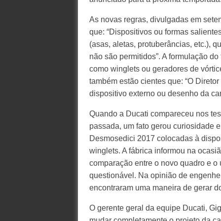
As novas regras, divulgadas em setem
que: “Dispositivos ou formas salient
(asas, aletas, protuberâncias, etc.),
não são permitidos”. A formulação do
como winglets ou geradores de vórtice
também estão cientes que: “O Diretor
dispositivo externo ou desenho da c
Quando a Ducati compareceu nos test
passada, um fato gerou curiosidade en
Desmosedici 2017 colocadas à dispo
winglets. A fábrica informou na ocasi
comparação entre o novo quadro e o u
questionável. Na opinião de engenheir
encontraram uma maneira de gerar do
O gerente geral da equipe Ducati, Gig
mudar completamente o projeto da c