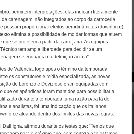
bro, permitem interpretações, elas indicam literalmente
es da carenagem, não integrados ao corpo da carroceria
 que possam proporcionar efeitos aerodinâmicos (downforce)
 texto elimina a possibilidade de moldar formas que atuem
 que se projetem a partir da carroçaria. As equipes
 Técnico tem ampla liberdade para decidir se um
arenagem se enquadra na definição acima”.
es de Valência, logo após o término da temporada
tre os construtores e mídia especializada, as novas
sição de Lorenzo e Dovizioso eram equipadas com
ão que os apêndices foram mantidos para possibilitar a
tilizado durante a temporada, uma razão para lá de
os e analistas, foi uma indicação que os italianos
wnforce atuando dentro dos limites das novas regras.
i Dall’Igna, afirmou durante os testes que: “Temos que
arenagem para o próximo ano, com certeza não estamos