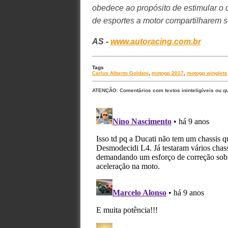
obedece ao propósito de estimular o 
de esportes a motor compartilharem s
AS -
www.autoracing.com.br
Tags
Carlos Alberto Goldani
,
motogp 2017
,
motogp winglets
ATENÇÃO: Comentários com textos ininteligíveis ou q