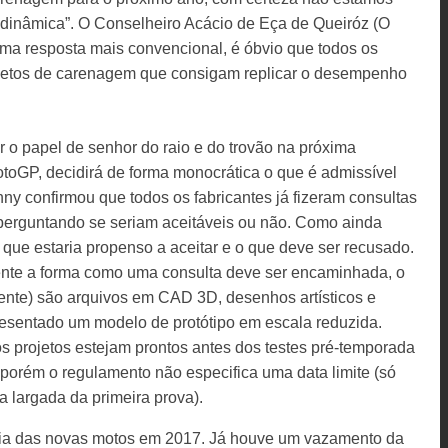
inâmica”. O Conselheiro Acácio de Eça de Queiróz (O
 uma resposta mais convencional, é óbvio que todos os
ojetos de carenagem que consigam replicar o desempenho
o papel de senhor do raio e do trovão na próxima
toGP, decidirá de forma monocrática o que é admissível
y confirmou que todos os fabricantes já fizeram consultas
perguntando se seriam aceitáveis ou não. Como ainda
r o que estaria propenso a aceitar e o que deve ser recusado.
ente a forma como uma consulta deve ser encaminhada, o
mente) são arquivos em CAD 3D, desenhos artísticos e
resentado um modelo de protótipo em escala reduzida.
s projetos estejam prontos antes dos testes pré-temporada
 porém o regulamento não especifica uma data limite (só
a largada da primeira prova).
cia das novas motos em 2017. Já houve um vazamento da