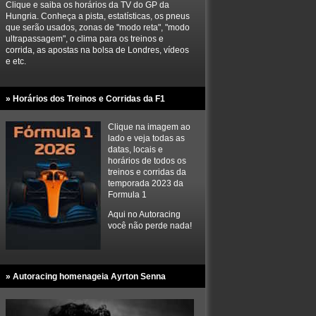
Clique e saiba os horários da TV do GP da
Hungria. Conheça a pista, estatísticas, os pneus
que serão usados, zonas de "modo reta", "modo
ultrapassagem", o clima para os treinos e
corrida, as apostas na bolsa de Londres, vídeos
e etc.
» Horários dos Treinos e Corridas da F1
Clique na imagem ao
lado e veja todas as
datas, locais e
horários de todos os
treinos e corridas da
temporada 2023 da
Formula 1
Aqui no Autoracing
você não perde nada!
» Autoracing homenageia Ayrton Senna