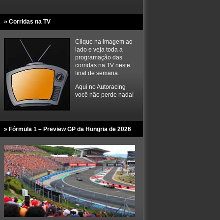
» Corridas na TV
Clique na imagem ao
lado e veja toda a
programação das
corridas na TV neste
final de semana.
Aqui no Autoracing
você não perde nada!
» Fórmula 1 – Preview GP da Hungria de 2026