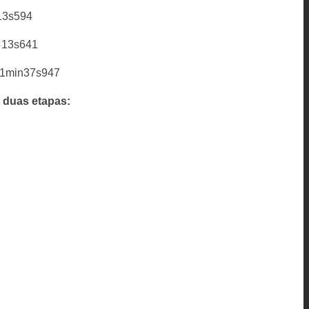
 13s594
a 13s641
a 1min37s947
 duas etapas: