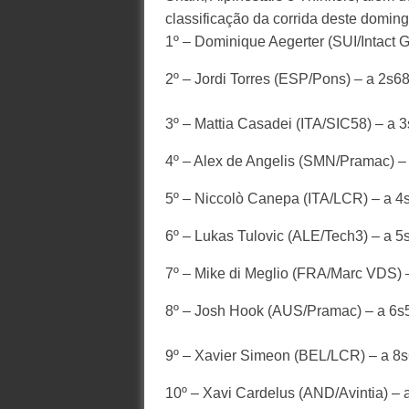
classificação da corrida deste doming
1º – Dominique Aegerter (SUI/Intact
2º – Jordi Torres (ESP/Pons) – a 2s6
3º – Mattia Casadei (ITA/SIC58) – a 
4º – Alex de Angelis (SMN/Pramac) –
5º – Niccolò Canepa (ITA/LCR) – a 4
6º – Lukas Tulovic (ALE/Tech3) – a 5
7º – Mike di Meglio (FRA/Marc VDS) 
8º – Josh Hook (AUS/Pramac) – a 6s
9º – Xavier Simeon (BEL/LCR) – a 8
10º – Xavi Cardelus (AND/Avintia) –