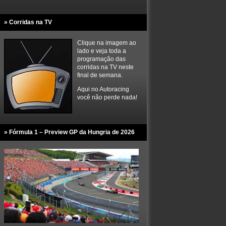
» Corridas na TV
Clique na imagem ao
lado e veja toda a
programação das
corridas na TV neste
final de semana.
Aqui no Autoracing
você não perde nada!
» Fórmula 1 – Preview GP da Hungria de 2026