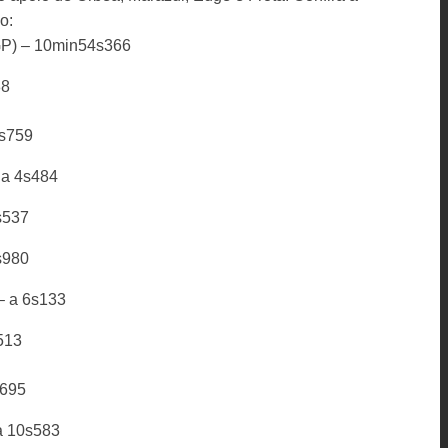
o:
 GP) – 10min54s366
88
3s759
 a 4s484
s537
s980
– a 6s133
513
s695
 a 10s583