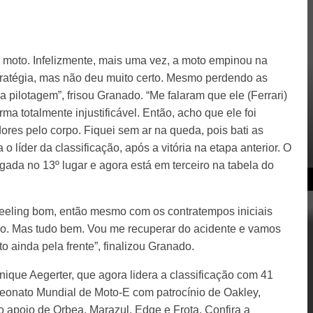
 moto. Infelizmente, mais uma vez, a moto empinou na
tratégia, mas não deu muito certo. Mesmo perdendo as
a pilotagem”, frisou Granado. “Me falaram que ele (Ferrari)
ma totalmente injustificável. Então, acho que ele foi
ores pelo corpo. Fiquei sem ar na queda, pois bati as
a o líder da classificação, após a vitória na etapa anterior. O
egada no 13º lugar e agora está em terceiro na tabela do
eling bom, então mesmo com os contratempos iniciais
dio. Mas tudo bem. Vou me recuperar do acidente e vamos
 ainda pela frente”, finalizou Granado.
nique Aegerter, que agora lidera a classificação com 41
eonato Mundial de Moto-E com patrocínio de Oakley,
o apoio de Orbea, Marazul, Edge e Frota. Confira a