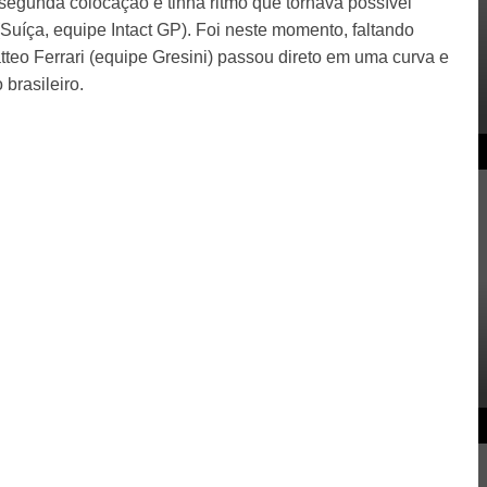
 segunda colocação e tinha ritmo que tornava possível
(Suíça, equipe Intact GP). Foi neste momento, faltando
tteo Ferrari (equipe Gresini) passou direto em uma curva e
 brasileiro.