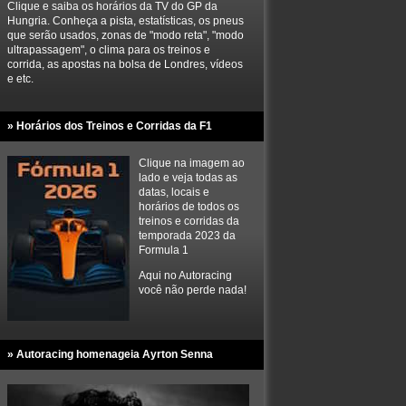
Clique e saiba os horários da TV do GP da
Hungria. Conheça a pista, estatísticas, os pneus
que serão usados, zonas de "modo reta", "modo
ultrapassagem", o clima para os treinos e
corrida, as apostas na bolsa de Londres, vídeos
e etc.
» Horários dos Treinos e Corridas da F1
Clique na imagem ao
lado e veja todas as
datas, locais e
horários de todos os
treinos e corridas da
temporada 2023 da
Formula 1
Aqui no Autoracing
você não perde nada!
» Autoracing homenageia Ayrton Senna