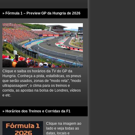
» Fórmula 1 – Preview GP da Hungria de 2026
Clique e saiba os horários da TV do GP da
Hungria. Conheça a pista, estatísticas, os pneus
que serão usados, zonas de "modo reta", "modo
ultrapassagem", o clima para os treinos e
corrida, as apostas na bolsa de Londres, vídeos
e etc.
» Horários dos Treinos e Corridas da F1
Clique na imagem ao
lado e veja todas as
datas, locais e