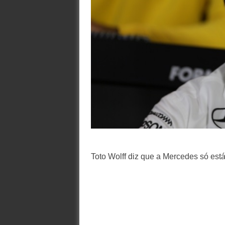
Toto Wolff diz que a Mercedes só es