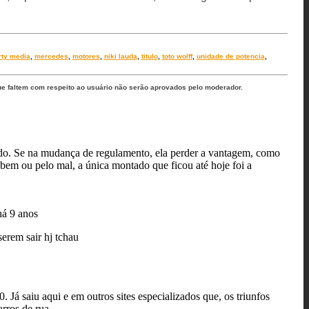
rty media
,
mercedes
,
motores
,
niki lauda
,
titulo
,
toto wolff
,
unidade de potencia
,
ue faltem com respeito ao usuário não serão aprovados pelo moderador.