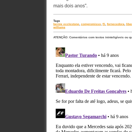
mais dois anos”.
Tags
bernie ecclestone
,
compromisso
,
f1
,
fornecedora
,
libe
williams
ATENÇÃO: Comentários com textos ininteligíveis ou q