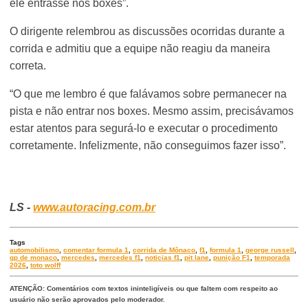
ele entrasse nos boxes”.
O dirigente relembrou as discussões ocorridas durante a
corrida e admitiu que a equipe não reagiu da maneira
correta.
“O que me lembro é que falávamos sobre permanecer na
pista e não entrar nos boxes. Mesmo assim, precisávamos
estar atentos para segurá-lo e executar o procedimento
corretamente. Infelizmente, não conseguimos fazer isso”.
LS -
www.autoracing.com.br
Tags
automobilismo
,
comentar formula 1
,
corrida de Mônaco
,
f1
,
formula 1
,
george russell
,
gp de monaco
,
mercedes
,
mercedes f1
,
noticias f1
,
pit lane
,
punição F1
,
temporada
2026
,
toto wolff
ATENÇÃO: Comentários com textos ininteligíveis ou que faltem com respeito ao
usuário não serão aprovados pelo moderador.