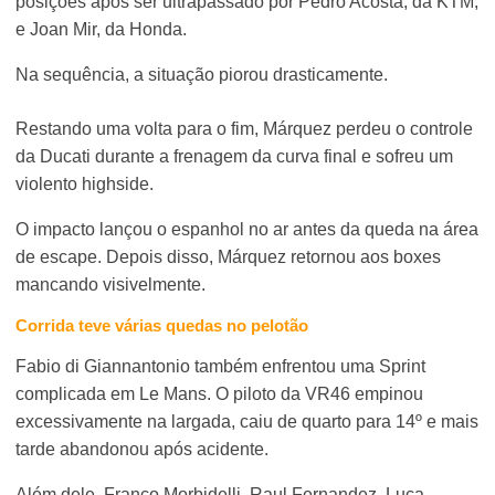
posições após ser ultrapassado por Pedro Acosta, da KTM,
e Joan Mir, da Honda.
Na sequência, a situação piorou drasticamente.
Restando uma volta para o fim, Márquez perdeu o controle
da Ducati durante a frenagem da curva final e sofreu um
violento highside.
O impacto lançou o espanhol no ar antes da queda na área
de escape. Depois disso, Márquez retornou aos boxes
mancando visivelmente.
Corrida teve várias quedas no pelotão
Fabio di Giannantonio também enfrentou uma Sprint
complicada em Le Mans. O piloto da VR46 empinou
excessivamente na largada, caiu de quarto para 14º e mais
tarde abandonou após acidente.
Além dele, Franco Morbidelli, Raul Fernandez, Luca