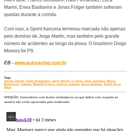
Marini, Enea Bastianini e Jonas Folger também sofreram
quedas durante a corrida.
Com isso, a Sprint francesa terminou marcada não apenas
pelo domínio de Jorge Martin, mas também pelo grande
número de acidentes ao longo da prova. O brasileiro Diogo
Moreira foi P9.
EB -
www.autoracing.com.br
Tags
aprilia
,
Ducati
,
Fabio Quartararo
,
Jorge Martin
,
le mans
,
marc marquez
,
Marco
Bezzecchi
,
motogp
,
MotoGP França
,
noticias motogp
,
pecco bagnaia
,
Sprint de Le
Mans
ATENÇÃO: Comentários com textos ininteligíveis ou que faltem com respeito ao
usuário não serão aprovados pelo moderador.