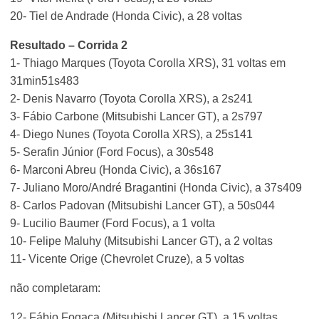
20- Tiel de Andrade (Honda Civic), a 28 voltas
Resultado – Corrida 2
1- Thiago Marques (Toyota Corolla XRS), 31 voltas em
31min51s483
2- Denis Navarro (Toyota Corolla XRS), a 2s241
3- Fábio Carbone (Mitsubishi Lancer GT), a 2s797
4- Diego Nunes (Toyota Corolla XRS), a 25s141
5- Serafin Júnior (Ford Focus), a 30s548
6- Marconi Abreu (Honda Civic), a 36s167
7- Juliano Moro/André Bragantini (Honda Civic), a 37s409
8- Carlos Padovan (Mitsubishi Lancer GT), a 50s044
9- Lucilio Baumer (Ford Focus), a 1 volta
10- Felipe Maluhy (Mitsubishi Lancer GT), a 2 voltas
11- Vicente Orige (Chevrolet Cruze), a 5 voltas
não completaram:
12- Fábio Fogaça (Mitsubishi Lancer GT), a 15 voltas