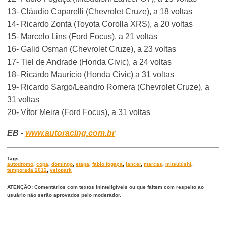
13- Cláudio Caparelli (Chevrolet Cruze), a 18 voltas
14- Ricardo Zonta (Toyota Corolla XRS), a 20 voltas
15- Marcelo Lins (Ford Focus), a 21 voltas
16- Galid Osman (Chevrolet Cruze), a 23 voltas
17- Tiel de Andrade (Honda Civic), a 24 voltas
18- Ricardo Maurício (Honda Civic) a 31 voltas
19- Ricardo Sargo/Leandro Romera (Chevrolet Cruze), a
31 voltas
20- Vítor Meira (Ford Focus), a 31 voltas
EB -
www.autoracing.com.br
Tags
autodromo
,
copa
,
domingo
,
etapa
,
fábio fogaça
,
lancer
,
marcas
,
mitsubishi
,
temporada 2012
,
velopark
ATENÇÃO: Comentários com textos ininteligíveis ou que faltem com respeito ao
usuário não serão aprovados pelo moderador.