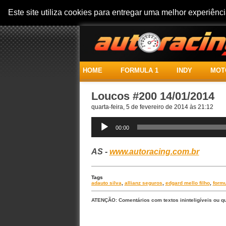
Este site utiliza cookies para entregar uma melhor experiên
HOME
FORMULA 1
INDY
MOT
Loucos #200 14/01/2014
quarta-feira, 5 de fevereiro de 2014 às 21:12
Tocador
de
00:00
áudio
AS -
www.autoracing.com.br
Tags
adauto silva
,
allianz seguros
,
edgard mello filho
,
formu
ATENÇÃO: Comentários com textos ininteligíveis ou q