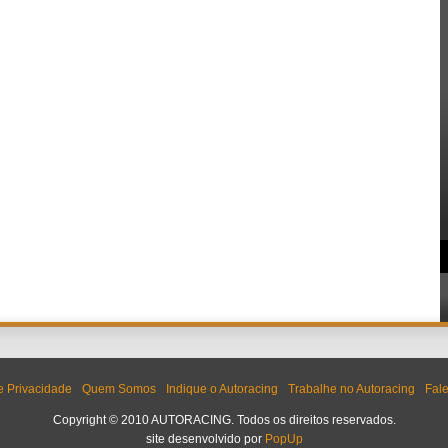
de Privacidade
Quem Somos
Indique o Autoracing
Trabalhe no Autoracing
Fal
Copyright © 2010 AUTORACING. Todos os direitos reservados.
site desenvolvido por
PopUp