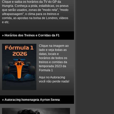
Clique e saiba os horários da TV do GP da
Hungria. Conheça a pista, estatísticas, os pneus
que serão usados, zonas de "modo reta", "modo
ultrapassagem", o clima para os treinos e
corrida, as apostas na bolsa de Londres, vídeos
e etc.
» Horários dos Treinos e Corridas da F1
Clique na imagem ao
lado e veja todas as
datas, locais e
horários de todos os
treinos e corridas da
temporada 2023 da
Formula 1
Aqui no Autoracing
você não perde nada!
» Autoracing homenageia Ayrton Senna