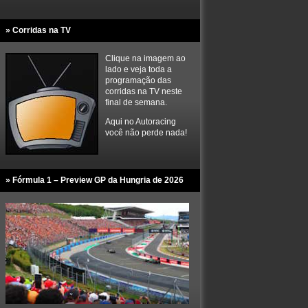
» Corridas na TV
Clique na imagem ao
lado e veja toda a
programação das
corridas na TV neste
final de semana.
Aqui no Autoracing
você não perde nada!
» Fórmula 1 – Preview GP da Hungria de 2026