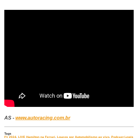
AS -
www.autoracing.com.br
Tags
F1 2024
,
LIVE Hamilton na Ferrari
,
Loucos por Automobilismo ao vivo
,
Podcast Lewis