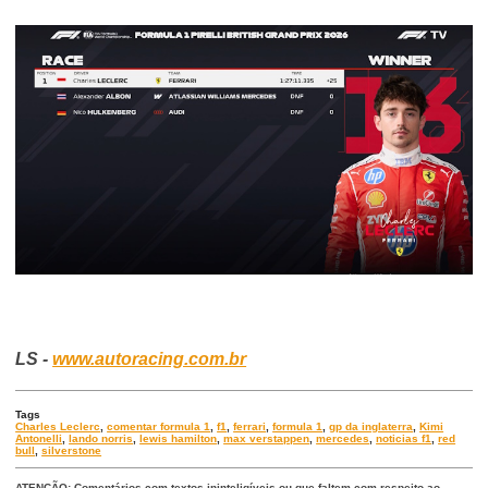
LS -
www.autoracing.com.br
Tags
Charles Leclerc
,
comentar formula 1
,
f1
,
ferrari
,
formula 1
,
gp da inglaterra
,
Kimi
Antonelli
,
lando norris
,
lewis hamilton
,
max verstappen
,
mercedes
,
noticias f1
,
red
bull
,
silverstone
ATENÇÃO: Comentários com textos ininteligíveis ou que faltem com respeito ao